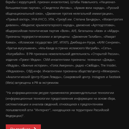
борьбы с коррупцией, признан иноагентом), Штабы Навального, «Национал-
большевистская партия», «Свидетели Иеговы», «Армия воли народа», «Русский
общенациональный союз», «Движение против нелегальной иммиграции»,
«Правый сектор», УНА-УНСО, УПА, «Тризуб им. Степана Бандеры», «Мизантропик
дивижн», «Меджлис крымскотатарского народа», движение «Артподготовка»,
общероссийская политическая партия «Воля», АУЕ, батальоны «Азов» и «Айдар».
Признаны террористическими и запрещены: «Движение Талибан», «Имарат
Кавказ», «Исламское государство» (ИГ, ИГИЛ), Джебхад-ан-Нусра, «АУМ Синрике»,
«Братья-мусульмане», «Аль-Каида в странах исламского Магриба», «Сеть»,
«Колумбайн». В РФ признана нежелательной деятельность «Открытой России»,
издания «Проект Медиа». СМИ-иноагентами признаны: телеканал «Дождь»,
«Медуза», «Важные истории», «Голос Америки», радио «Свобода», The Insider,
«Медиазона», ОВД-инфо. Иноагентами признаны общество/центр «Мемориал»,
«Аналитический Центр Юрия Левады», Сахаровский центр. Instagram и Facebook
(Metа) запрещены в РФ за экстремизм.
"На информационном ресурсе применяются рекомендательные технологии
(информационные технологии предоставления информации на основе сбора,
систематизации и анализа сведений, относящихся к предпочтениям
пользователей сети "Интернет", находящихся на территории Российской
Федерации)".