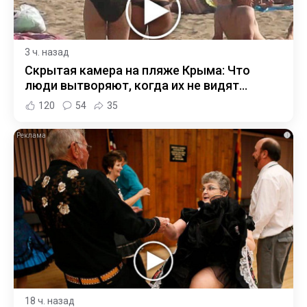
3 ч. назад
Скрытая камера на пляже Крыма: Что
люди вытворяют, когда их не видят...
120
54
35
i
18 ч. назад