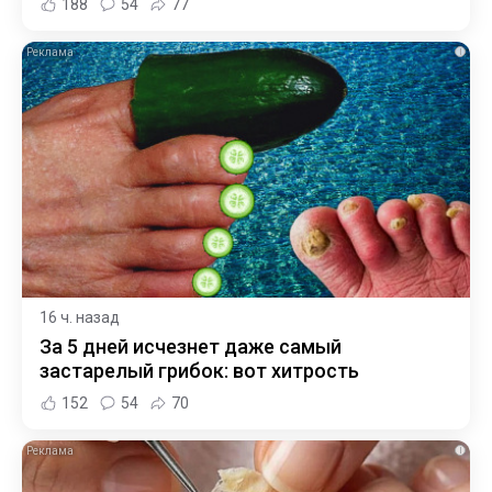
188
54
77
i
16 ч. назад
За 5 дней исчезнет даже самый
застарелый грибок: вот хитрость
152
54
70
i