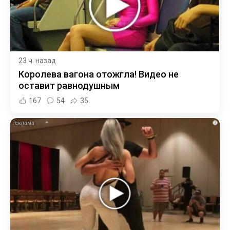
23 ч. назад
Королева вагона отожгла! Видео не
оставит равнодушным
167
54
35
i