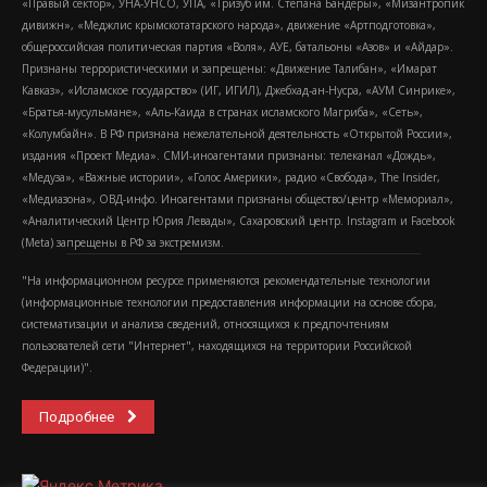
«Правый сектор», УНА-УНСО, УПА, «Тризуб им. Степана Бандеры», «Мизантропик
дивижн», «Меджлис крымскотатарского народа», движение «Артподготовка»,
общероссийская политическая партия «Воля», АУЕ, батальоны «Азов» и «Айдар».
Признаны террористическими и запрещены: «Движение Талибан», «Имарат
Кавказ», «Исламское государство» (ИГ, ИГИЛ), Джебхад-ан-Нусра, «АУМ Синрике»,
«Братья-мусульмане», «Аль-Каида в странах исламского Магриба», «Сеть»,
«Колумбайн». В РФ признана нежелательной деятельность «Открытой России»,
издания «Проект Медиа». СМИ-иноагентами признаны: телеканал «Дождь»,
«Медуза», «Важные истории», «Голос Америки», радио «Свобода», The Insider,
«Медиазона», ОВД-инфо. Иноагентами признаны общество/центр «Мемориал»,
«Аналитический Центр Юрия Левады», Сахаровский центр. Instagram и Facebook
(Metа) запрещены в РФ за экстремизм.
"На информационном ресурсе применяются рекомендательные технологии
(информационные технологии предоставления информации на основе сбора,
систематизации и анализа сведений, относящихся к предпочтениям
пользователей сети "Интернет", находящихся на территории Российской
Федерации)".
Подробнее