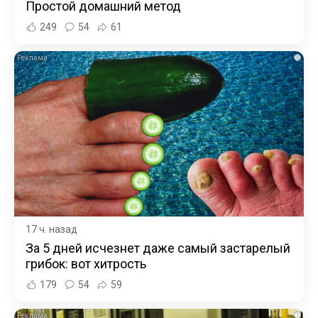
Простой домашний метод
249
54
61
i
17 ч. назад
За 5 дней исчезнет даже самый застарелый
грибок: вот хитрость
179
54
59
i