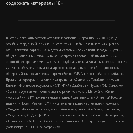
содержать материалы 18+
В России признаны экстремистскими и запрещены организации: ФБК (Фонд
борьбы с коррупцией, признан иноагентом), Штабы Навального, «Национал-
большевистская партия», «Свидетели Иеговы», «Армия воли народа», «Русский
общенациональный союз», «Движение против нелегальной иммиграции»,
«Правый сектор», УНА-УНСО, УПА, «Тризуб им. Степана Бандеры», «Мизантропик
дивижн», «Меджлис крымскотатарского народа», движение «Артподготовка»,
общероссийская политическая партия «Воля», АУЕ, батальоны «Азов» и «Айдар».
Признаны террористическими и запрещены: «Движение Талибан», «Имарат
Кавказ», «Исламское государство» (ИГ, ИГИЛ), Джебхад-ан-Нусра, «АУМ Синрике»,
«Братья-мусульмане», «Аль-Каида в странах исламского Магриба», «Сеть»,
«Колумбайн». В РФ признана нежелательной деятельность «Открытой России»,
издания «Проект Медиа». СМИ-иноагентами признаны: телеканал «Дождь»,
«Медуза», «Важные истории», «Голос Америки», радио «Свобода», The Insider,
«Медиазона», ОВД-инфо. Иноагентами признаны общество/центр «Мемориал»,
«Аналитический Центр Юрия Левады», Сахаровский центр. Instagram и Facebook
(Metа) запрещены в РФ за экстремизм.