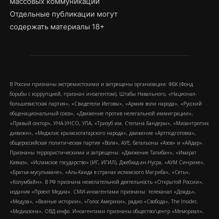
массовых коммуникаций
Отдельные публикации могут
содержать материалы 18+
В России признаны экстремистскими и запрещены организации: ФБК (Фонд
борьбы с коррупцией, признан иноагентом), Штабы Навального, «Национал-
большевистская партия», «Свидетели Иеговы», «Армия воли народа», «Русский
общенациональный союз», «Движение против нелегальной иммиграции»,
«Правый сектор», УНА-УНСО, УПА, «Тризуб им. Степана Бандеры», «Мизантропик
дивижн», «Меджлис крымскотатарского народа», движение «Артподготовка»,
общероссийская политическая партия «Воля», АУЕ, батальоны «Азов» и «Айдар».
Признаны террористическими и запрещены: «Движение Талибан», «Имарат
Кавказ», «Исламское государство» (ИГ, ИГИЛ), Джебхад-ан-Нусра, «АУМ Синрике»,
«Братья-мусульмане», «Аль-Каида в странах исламского Магриба», «Сеть»,
«Колумбайн». В РФ признана нежелательной деятельность «Открытой России»,
издания «Проект Медиа». СМИ-иноагентами признаны: телеканал «Дождь»,
«Медуза», «Важные истории», «Голос Америки», радио «Свобода», The Insider,
«Медиазона», ОВД-инфо. Иноагентами признаны общество/центр «Мемориал»,