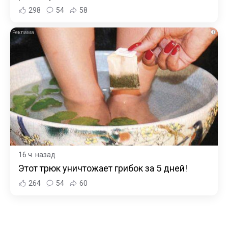
298
54
58
i
16 ч. назад
Этот трюк уничтожает грибок за 5 дней!
264
54
60