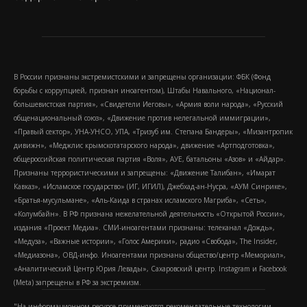
В России признаны экстремистскими и запрещены организации: ФБК (Фонд
борьбы с коррупцией, признан иноагентом), Штабы Навального, «Национал-
большевистская партия», «Свидетели Иеговы», «Армия воли народа», «Русский
общенациональный союз», «Движение против нелегальной иммиграции»,
«Правый сектор», УНА-УНСО, УПА, «Тризуб им. Степана Бандеры», «Мизантропик
дивижн», «Меджлис крымскотатарского народа», движение «Артподготовка»,
общероссийская политическая партия «Воля», АУЕ, батальоны «Азов» и «Айдар».
Признаны террористическими и запрещены: «Движение Талибан», «Имарат
Кавказ», «Исламское государство» (ИГ, ИГИЛ), Джебхад-ан-Нусра, «АУМ Синрике»,
«Братья-мусульмане», «Аль-Каида в странах исламского Магриба», «Сеть»,
«Колумбайн». В РФ признана нежелательной деятельность «Открытой России»,
издания «Проект Медиа». СМИ-иноагентами признаны: телеканал «Дождь»,
«Медуза», «Важные истории», «Голос Америки», радио «Свобода», The Insider,
«Медиазона», ОВД-инфо. Иноагентами признаны общество/центр «Мемориал»,
«Аналитический Центр Юрия Левады», Сахаровский центр. Instagram и Facebook
(Metа) запрещены в РФ за экстремизм.
"На информационном ресурсе применяются рекомендательные технологии