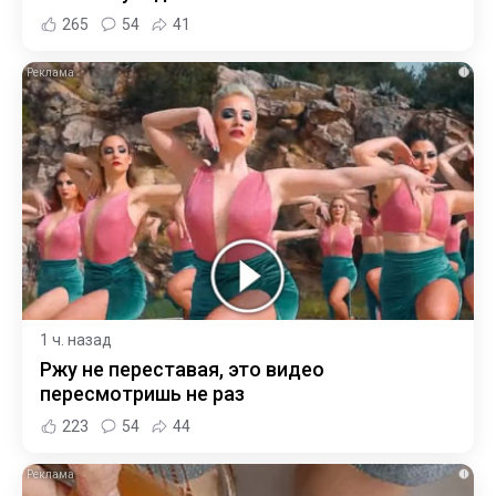
265
54
41
i
1 ч. назад
Ржу не переставая, это видео
пересмотришь не раз
223
54
44
i