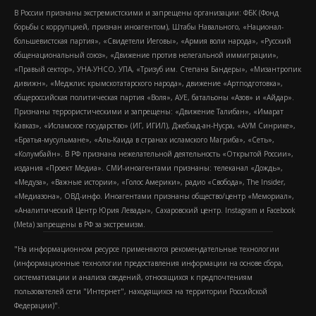
В России признаны экстремистскими и запрещены организации: ФБК (Фонд
борьбы с коррупцией, признан иноагентом), Штабы Навального, «Национал-
большевистская партия», «Свидетели Иеговы», «Армия воли народа», «Русский
общенациональный союз», «Движение против нелегальной иммиграции»,
«Правый сектор», УНА-УНСО, УПА, «Тризуб им. Степана Бандеры», «Мизантропик
дивижн», «Меджлис крымскотатарского народа», движение «Артподготовка»,
общероссийская политическая партия «Воля», АУЕ, батальоны «Азов» и «Айдар».
Признаны террористическими и запрещены: «Движение Талибан», «Имарат
Кавказ», «Исламское государство» (ИГ, ИГИЛ), Джебхад-ан-Нусра, «АУМ Синрике»,
«Братья-мусульмане», «Аль-Каида в странах исламского Магриба», «Сеть»,
«Колумбайн». В РФ признана нежелательной деятельность «Открытой России»,
издания «Проект Медиа». СМИ-иноагентами признаны: телеканал «Дождь»,
«Медуза», «Важные истории», «Голос Америки», радио «Свобода», The Insider,
«Медиазона», ОВД-инфо. Иноагентами признаны общество/центр «Мемориал»,
«Аналитический Центр Юрия Левады», Сахаровский центр. Instagram и Facebook
(Metа) запрещены в РФ за экстремизм.
"На информационном ресурсе применяются рекомендательные технологии
(информационные технологии предоставления информации на основе сбора,
систематизации и анализа сведений, относящихся к предпочтениям
пользователей сети "Интернет", находящихся на территории Российской
Федерации)".