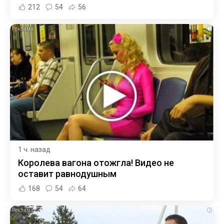
212
54
56
i
1 ч. назад
Королева вагона отожгла! Видео не
оставит равнодушным
168
54
64
i