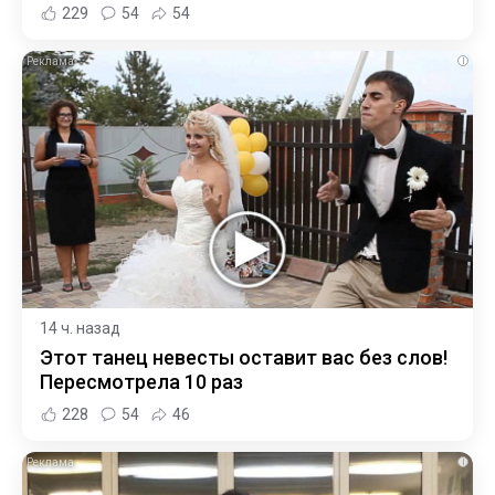
229
54
54
i
14 ч. назад
Этот танец невесты оставит вас без слов!
Пересмотрела 10 раз
228
54
46
i