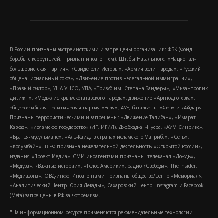
В России признаны экстремистскими и запрещены организации: ФБК (Фонд
борьбы с коррупцией, признан иноагентом), Штабы Навального, «Национал-
большевистская партия», «Свидетели Иеговы», «Армия воли народа», «Русский
общенациональный союз», «Движение против нелегальной иммиграции»,
«Правый сектор», УНА-УНСО, УПА, «Тризуб им. Степана Бандеры», «Мизантропик
дивижн», «Меджлис крымскотатарского народа», движение «Артподготовка»,
общероссийская политическая партия «Воля», АУЕ, батальоны «Азов» и «Айдар».
Признаны террористическими и запрещены: «Движение Талибан», «Имарат
Кавказ», «Исламское государство» (ИГ, ИГИЛ), Джебхад-ан-Нусра, «АУМ Синрике»,
«Братья-мусульмане», «Аль-Каида в странах исламского Магриба», «Сеть»,
«Колумбайн». В РФ признана нежелательной деятельность «Открытой России»,
издания «Проект Медиа». СМИ-иноагентами признаны: телеканал «Дождь»,
«Медуза», «Важные истории», «Голос Америки», радио «Свобода», The Insider,
«Медиазона», ОВД-инфо. Иноагентами признаны общество/центр «Мемориал»,
«Аналитический Центр Юрия Левады», Сахаровский центр. Instagram и Facebook
(Metа) запрещены в РФ за экстремизм.
"На информационном ресурсе применяются рекомендательные технологии