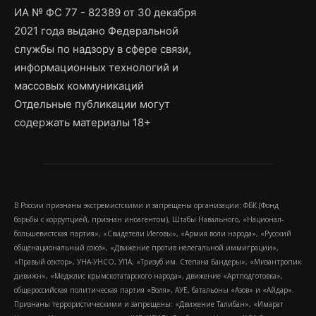
ИА № ФС 77 - 82389 от 30 декабря
2021 года выдано Федеральной
службы по надзору в сфере связи,
информационных технологий и
массовых коммуникаций
Отдельные публикации могут
содержать материалы 18+
В России признаны экстремистскими и запрещены организации: ФБК (Фонд
борьбы с коррупцией, признан иноагентом), Штабы Навального, «Национал-
большевистская партия», «Свидетели Иеговы», «Армия воли народа», «Русский
общенациональный союз», «Движение против нелегальной иммиграции»,
«Правый сектор», УНА-УНСО, УПА, «Тризуб им. Степана Бандеры», «Мизантропик
дивижн», «Меджлис крымскотатарского народа», движение «Артподготовка»,
общероссийская политическая партия «Воля», АУЕ, батальоны «Азов» и «Айдар».
Признаны террористическими и запрещены: «Движение Талибан», «Имарат