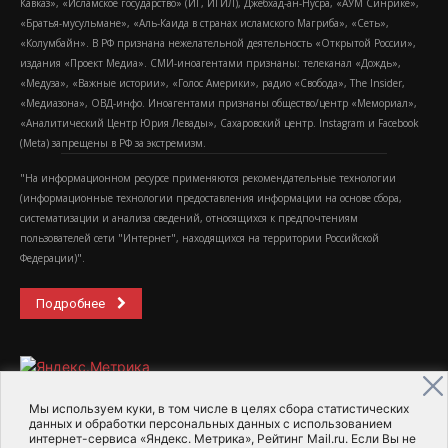
Кавказ», «Исламское государство» (ИГ, ИГИЛ), Джебхад-ан-Нусра, «АУМ Синрике»,
«Братья-мусульмане», «Аль-Каида в странах исламского Магриба», «Сеть»,
«Колумбайн». В РФ признана нежелательной деятельность «Открытой России»,
издания «Проект Медиа». СМИ-иноагентами признаны: телеканал «Дождь»,
«Медуза», «Важные истории», «Голос Америки», радио «Свобода», The Insider,
«Медиазона», ОВД-инфо. Иноагентами признаны общество/центр «Мемориал»,
«Аналитический Центр Юрия Левады», Сахаровский центр. Instagram и Facebook
(Metа) запрещены в РФ за экстремизм.
"На информационном ресурсе применяются рекомендательные технологии
(информационные технологии предоставления информации на основе сбора,
систематизации и анализа сведений, относящихся к предпочтениям
пользователей сети "Интернет", находящихся на территории Российской
Федерации)".
Подробнее
Мы используем куки, в том числе в целях сбора статистических
данных и обработки персональных данных с использованием
интернет-сервиса «Яндекс. Метрика», Рейтинг Mail.ru. Если Вы не