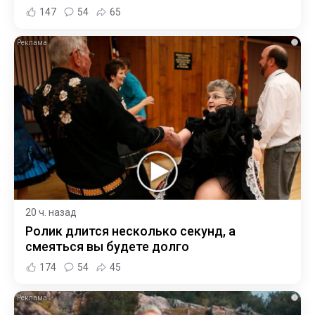
147
54
65
i
20 ч. назад
Ролик длится несколько секунд, а
смеяться вы будете долго
174
54
45
i