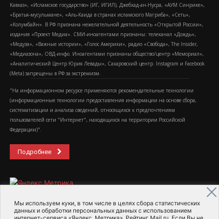
Кавказ», «Исламское государство» (ИГ, ИГИЛ), Джебхад-ан-Нусра, «АУМ Синрике»,
«Братья-мусульмане», «Аль-Каида в странах исламского Магриба», «Сеть»,
«Колумбайн». В РФ признана нежелательной деятельность «Открытой России»,
издания «Проект Медиа». СМИ-иноагентами признаны: телеканал «Дождь»,
«Медуза», «Важные истории», «Голос Америки», радио «Свобода», The Insider,
«Медиазона», ОВД-инфо. Иноагентами признаны общество/центр «Мемориал»,
«Аналитический Центр Юрия Левады», Сахаровский центр. Instagram и Facebook
(Metа) запрещены в РФ за экстремизм.
"На информационном ресурсе применяются рекомендательные технологии
(информационные технологии предоставления информации на основе сбора,
систематизации и анализа сведений, относящихся к предпочтениям
пользователей сети "Интернет", находящихся на территории Российской
Федерации)".
Подробнее
Мы используем куки, в том числе в целях сбора статистических
данных и обработки персональных данных с использованием
интернет-сервиса «Яндекс. Метрика», Рейтинг Mail.ru. Если Вы не