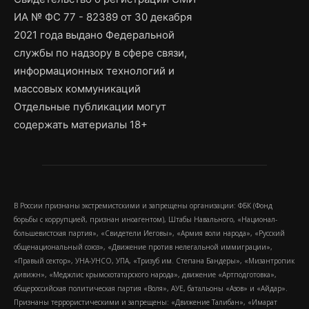
ИА № ФС 77 - 82389 от 30 декабря
2021 года выдано Федеральной
службы по надзору в сфере связи,
информационных технологий и
массовых коммуникаций
Отдельные публикации могут
содержать материалы 18+
В России признаны экстремистскими и запрещены организации: ФБК (Фонд
борьбы с коррупцией, признан иноагентом), Штабы Навального, «Национал-
большевистская партия», «Свидетели Иеговы», «Армия воли народа», «Русский
общенациональный союз», «Движение против нелегальной иммиграции»,
«Правый сектор», УНА-УНСО, УПА, «Тризуб им. Степана Бандеры», «Мизантропик
дивижн», «Меджлис крымскотатарского народа», движение «Артподготовка»,
общероссийская политическая партия «Воля», АУЕ, батальоны «Азов» и «Айдар».
Признаны террористическими и запрещены: «Движение Талибан», «Имарат