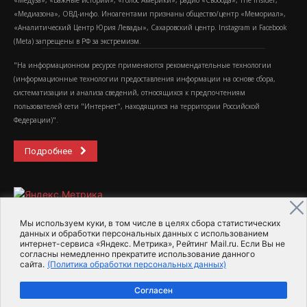
«Медиазона», ОВД-инфо. Иноагентами признаны общество/центр «Мемориал»,
«Аналитический Центр Юрия Левады», Сахаровский центр. Instagram и Facebook
(Metа) запрещены в РФ за экстремизм.
"На информационном ресурсе применяются рекомендательные технологии
(информационные технологии предоставления информации на основе сбора,
систематизации и анализа сведений, относящихся к предпочтениям
пользователей сети "Интернет", находящихся на территории Российской
Федерации)".
Подробнее
Мы используем куки, в том числе в целях сбора статистических
данных и обработки персональных данных с использованием
интернет-сервиса «Яндекс. Метрика», Рейтинг Mail.ru. Если Вы не
2015-2026- Информационное агентство МедиаПоток
согласны немедленно прекратите использование данного
сайта.
(Политика обработки персональных данных)
Для справки
Об издании
Пользовательское соглашение
Согласен
Политика обработки персональных данных