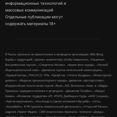
информационных технологий и
массовых коммуникаций
Отдельные публикации могут
содержать материалы 18+
В России признаны экстремистскими и запрещены организации: ФБК (Фонд
борьбы с коррупцией, признан иноагентом), Штабы Навального, «Национал-
большевистская партия», «Свидетели Иеговы», «Армия воли народа», «Русский
общенациональный союз», «Движение против нелегальной иммиграции»,
«Правый сектор», УНА-УНСО, УПА, «Тризуб им. Степана Бандеры», «Мизантропик
дивижн», «Меджлис крымскотатарского народа», движение «Артподготовка»,
общероссийская политическая партия «Воля», АУЕ, батальоны «Азов» и «Айдар».
Признаны террористическими и запрещены: «Движение Талибан», «Имарат
Кавказ», «Исламское государство» (ИГ, ИГИЛ), Джебхад-ан-Нусра, «АУМ Синрике»,
«Братья-мусульмане», «Аль-Каида в странах исламского Магриба», «Сеть»,
«Колумбайн». В РФ признана нежелательной деятельность «Открытой России»,
издания «Проект Медиа». СМИ-иноагентами признаны: телеканал «Дождь»,
«Медуза», «Важные истории», «Голос Америки», радио «Свобода», The Insider,