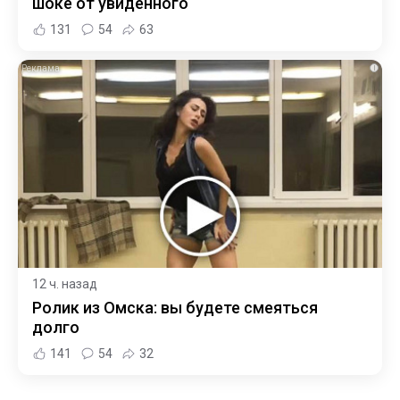
шоке от увиденного
131
54
63
i
12 ч. назад
Ролик из Омска: вы будете смеяться
долго
141
54
32