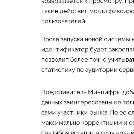
возвращается к просмотру. Пр
такие действия могли фиксиро
пользователей.
После запуска новой системы 
идентификатор будет закрепля
позволит более точно учитыва
статистику по аудитории серв
Представитель Минцифры доба
данных заинтересованы не тол
сами участники рынка. По ее с
максимально корректными и о
сентября вступит в силу новый