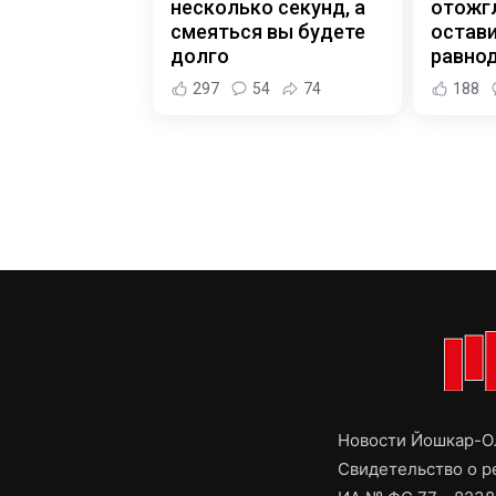
несколько секунд, а
отожгл
смеяться вы будете
остав
долго
равно
297
54
74
188
Новости Йошкар-Ол
Свидетельство о 