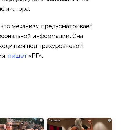
ификатора.
 что механизм предусматривает
рсональной информации. Она
аходиться под трехуровневой
ия,
пишет
«РГ».
i
i