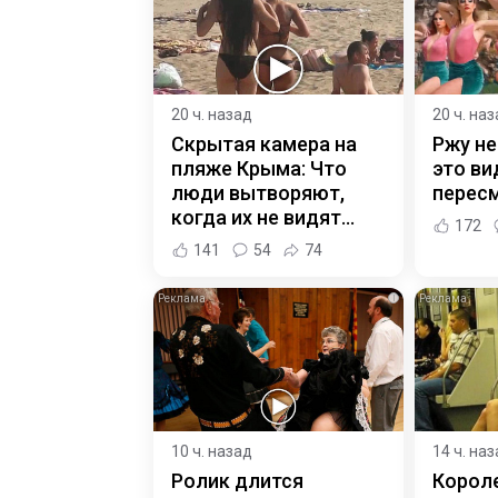
20 ч. назад
20 ч. на
Скрытая камера на
Ржу не
пляже Крыма: Что
это ви
люди вытворяют,
пересм
когда их не видят...
172
141
54
74
i
10 ч. назад
14 ч. на
Ролик длится
Корол