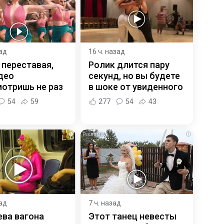
зад
16 ч. назад
 переставая,
Ролик длится пару
део
секунд, но вы будете
отришь не раз
в шоке от увиденного
54
59
277
54
43
i
i
зад
7 ч. назад
ева вагона
Этот танец невесты