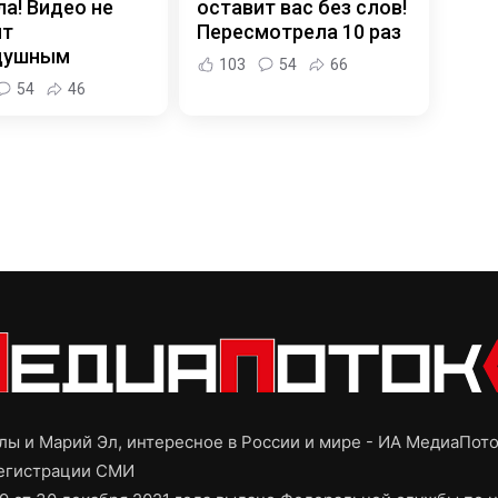
а! Видео не
оставит вас без слов!
ит
Пересмотрела 10 раз
душным
103
54
66
54
46
ы и Марий Эл, интересное в России и мире - ИА МедиаПот
регистрации СМИ