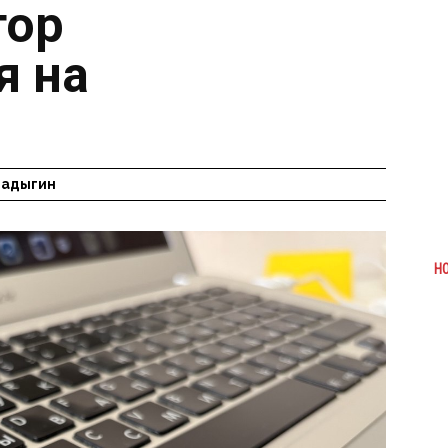
тор
я на
Радыгин
Н