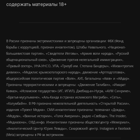
содержать материалы 18+
В России признаны экстремистскими и запрещены организации: ФБК (Фонд
борьбы с коррупцией, признан иноагентом), Штабы Навального, «Национал-
большевистская партия», «Свидетели Иеговы», «Армия воли народа», «Русский
общенациональный союз», «Движение против нелегальной иммиграции»,
«Правый сектор», УНА-УНСО, УПА, «Тризуб им. Степана Бандеры», «Мизантропик
дивижн», «Меджлис крымскотатарского народа», движение «Артподготовка»,
общероссийская политическая партия «Воля», АУЕ, батальоны «Азов» и «Айдар».
Признаны террористическими и запрещены: «Движение Талибан», «Имарат
Кавказ», «Исламское государство» (ИГ, ИГИЛ), Джебхад-ан-Нусра, «АУМ Синрике»,
«Братья-мусульмане», «Аль-Каида в странах исламского Магриба», «Сеть»,
«Колумбайн». В РФ признана нежелательной деятельность «Открытой России»,
издания «Проект Медиа». СМИ-иноагентами признаны: телеканал «Дождь»,
«Медуза», «Важные истории», «Голос Америки», радио «Свобода», The Insider,
«Медиазона», ОВД-инфо. Иноагентами признаны общество/центр «Мемориал»,
«Аналитический Центр Юрия Левады», Сахаровский центр. Instagram и Facebook
(Metа) запрещены в РФ за экстремизм.