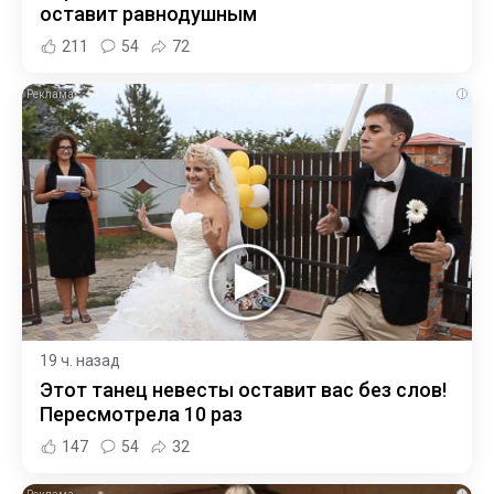
оставит равнодушным
211
54
72
i
19 ч. назад
Этот танец невесты оставит вас без слов!
Пересмотрела 10 раз
147
54
32
i