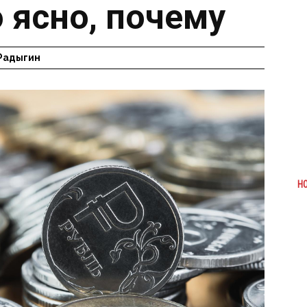
 ясно, почему
Радыгин
Н