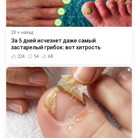
20 ч. назад
За 5 дней исчезнет даже самый
застарелый грибок: вот хитрость
224
54
68
i