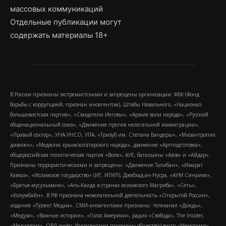
массовых коммуникаций
Отдельные публикации могут
содержать материалы 18+
В России признаны экстремистскими и запрещены организации: ФБК (Фонд
борьбы с коррупцией, признан иноагентом), Штабы Навального, «Национал-
большевистская партия», «Свидетели Иеговы», «Армия воли народа», «Русский
общенациональный союз», «Движение против нелегальной иммиграции»,
«Правый сектор», УНА-УНСО, УПА, «Тризуб им. Степана Бандеры», «Мизантропик
дивижн», «Меджлис крымскотатарского народа», движение «Артподготовка»,
общероссийская политическая партия «Воля», АУЕ, батальоны «Азов» и «Айдар».
Признаны террористическими и запрещены: «Движение Талибан», «Имарат
Кавказ», «Исламское государство» (ИГ, ИГИЛ), Джебхад-ан-Нусра, «АУМ Синрике»,
«Братья-мусульмане», «Аль-Каида в странах исламского Магриба», «Сеть»,
«Колумбайн». В РФ признана нежелательной деятельность «Открытой России»,
издания «Проект Медиа». СМИ-иноагентами признаны: телеканал «Дождь»,
«Медуза», «Важные истории», «Голос Америки», радио «Свобода», The Insider,
«Медиазона», ОВД-инфо. Иноагентами признаны общество/центр «Мемориал»,