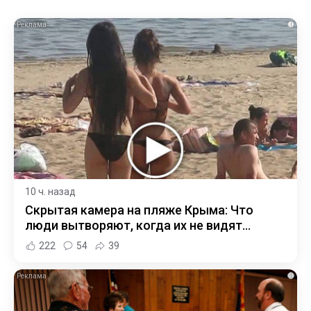
i
10 ч. назад
Скрытая камера на пляже Крыма: Что
люди вытворяют, когда их не видят...
222
54
39
i