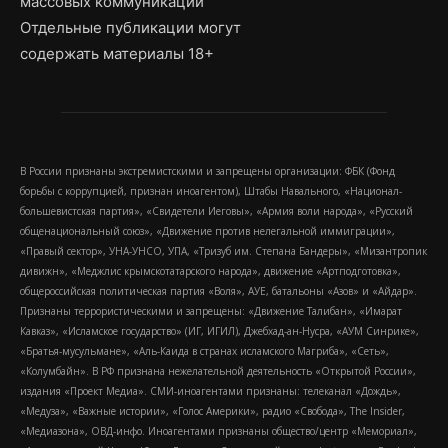
массовых коммуникаций
Отдельные публикации могут
содержать материалы 18+
В России признаны экстремистскими и запрещены организации: ФБК (Фонд
борьбы с коррупцией, признан иноагентом), Штабы Навального, «Национал-
большевистская партия», «Свидетели Иеговы», «Армия воли народа», «Русский
общенациональный союз», «Движение против нелегальной иммиграции»,
«Правый сектор», УНА-УНСО, УПА, «Тризуб им. Степана Бандеры», «Мизантропик
дивижн», «Меджлис крымскотатарского народа», движение «Артподготовка»,
общероссийская политическая партия «Воля», АУЕ, батальоны «Азов» и «Айдар».
Признаны террористическими и запрещены: «Движение Талибан», «Имарат
Кавказ», «Исламское государство» (ИГ, ИГИЛ), Джебхад-ан-Нусра, «АУМ Синрике»,
«Братья-мусульмане», «Аль-Каида в странах исламского Магриба», «Сеть»,
«Колумбайн». В РФ признана нежелательной деятельность «Открытой России»,
издания «Проект Медиа». СМИ-иноагентами признаны: телеканал «Дождь»,
«Медуза», «Важные истории», «Голос Америки», радио «Свобода», The Insider,
«Медиазона», ОВД-инфо. Иноагентами признаны общество/центр «Мемориал»,