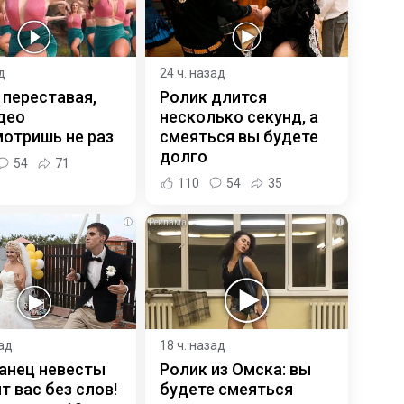
д
24 ч. назад
 переставая,
Ролик длится
део
несколько секунд, а
отришь не раз
смеяться вы будете
долго
54
71
110
54
35
i
i
зад
18 ч. назад
анец невесты
Ролик из Омска: вы
т вас без слов!
будете смеяться