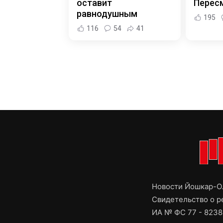
оставит
Пересм
равнодушным
195
116
54
41
Новости Йошкар-Ол
Свидетельство о 
ИА № ФС 77 - 8238