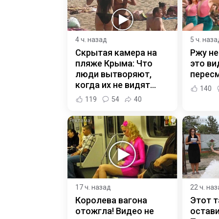
4 ч. назад
5 ч. наза
Скрытая камера на
Ржу не
пляже Крыма: Что
это ви
люди вытворяют,
пересм
когда их не видят...
140
119
54
40
i
17 ч. назад
22 ч. на
Королева вагона
Этот т
отожгла! Видео не
остави