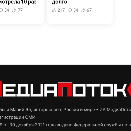
отрела 10 раз
долго
54
77
217
54
67
ы и Марий Эл, интересное в России и мире - ИА МедиаПот
регистрации СМИ
9 от 30 декабря 2021 года выдано Федеральной службы по н