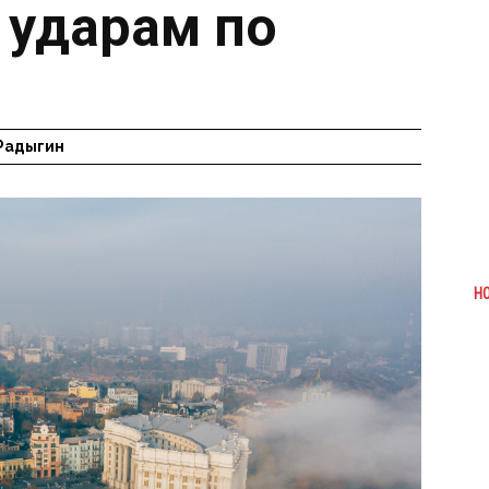
 ударам по
Радыгин
Н