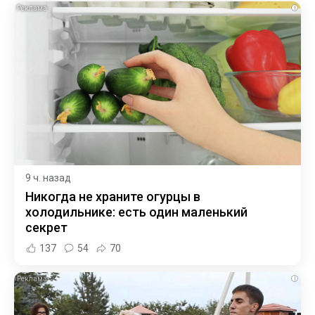
i
9 ч. назад
Никогда не храните огурцы в
холодильнике: есть один маленький
секрет
137
54
70
i