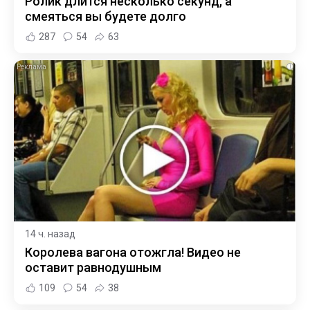
Ролик длится несколько секунд, а
смеяться вы будете долго
287
54
63
i
14 ч. назад
Королева вагона отожгла! Видео не
оставит равнодушным
109
54
38