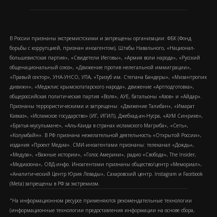
В России признаны экстремистскими и запрещены организации: ФБК (Фонд
борьбы с коррупцией, признан иноагентом), Штабы Навального, «Национал-
большевистская партия», «Свидетели Иеговы», «Армия воли народа», «Русский
общенациональный союз», «Движение против нелегальной иммиграции»,
«Правый сектор», УНА-УНСО, УПА, «Тризуб им. Степана Бандеры», «Мизантропик
дивижн», «Меджлис крымскотатарского народа», движение «Артподготовка»,
общероссийская политическая партия «Воля», АУЕ, батальоны «Азов» и «Айдар».
Признаны террористическими и запрещены: «Движение Талибан», «Имарат
Кавказ», «Исламское государство» (ИГ, ИГИЛ), Джебхад-ан-Нусра, «АУМ Синрике»,
«Братья-мусульмане», «Аль-Каида в странах исламского Магриба», «Сеть»,
«Колумбайн». В РФ признана нежелательной деятельность «Открытой России»,
издания «Проект Медиа». СМИ-иноагентами признаны: телеканал «Дождь»,
«Медуза», «Важные истории», «Голос Америки», радио «Свобода», The Insider,
«Медиазона», ОВД-инфо. Иноагентами признаны общество/центр «Мемориал»,
«Аналитический Центр Юрия Левады», Сахаровский центр. Instagram и Facebook
(Metа) запрещены в РФ за экстремизм.
"На информационном ресурсе применяются рекомендательные технологии
(информационные технологии предоставления информации на основе сбора,