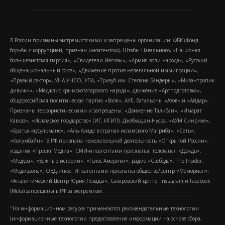
В России признаны экстремистскими и запрещены организации: ФБК (Фонд
борьбы с коррупцией, признан иноагентом), Штабы Навального, «Национал-
большевистская партия», «Свидетели Иеговы», «Армия воли народа», «Русский
общенациональный союз», «Движение против нелегальной иммиграции»,
«Правый сектор», УНА-УНСО, УПА, «Тризуб им. Степана Бандеры», «Мизантропик
дивижн», «Меджлис крымскотатарского народа», движение «Артподготовка»,
общероссийская политическая партия «Воля», АУЕ, батальоны «Азов» и «Айдар».
Признаны террористическими и запрещены: «Движение Талибан», «Имарат
Кавказ», «Исламское государство» (ИГ, ИГИЛ), Джебхад-ан-Нусра, «АУМ Синрике»,
«Братья-мусульмане», «Аль-Каида в странах исламского Магриба», «Сеть»,
«Колумбайн». В РФ признана нежелательной деятельность «Открытой России»,
издания «Проект Медиа». СМИ-иноагентами признаны: телеканал «Дождь»,
«Медуза», «Важные истории», «Голос Америки», радио «Свобода», The Insider,
«Медиазона», ОВД-инфо. Иноагентами признаны общество/центр «Мемориал»,
«Аналитический Центр Юрия Левады», Сахаровский центр. Instagram и Facebook
(Metа) запрещены в РФ за экстремизм.
"На информационном ресурсе применяются рекомендательные технологии
(информационные технологии предоставления информации на основе сбора,