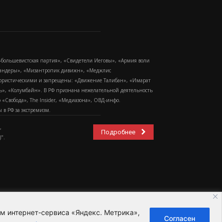
-большевистская партия», «Свидетели Иеговы», «Армия воли
 Бандеры», «Мизантропик дивижн», «Меджлис
еррористическими и запрещены: «Движение Талибан», «Имарат
еть», «Колумбайн». В РФ признана нежелательной деятельность
Свобода», The Insider, «Медиазона», ОВД-инфо.
в РФ за экстремизм.
,
Подробнее
".
ем интернет-сервиса «Яндекс. Метрика»,
Согласен
ьзовательское соглашение