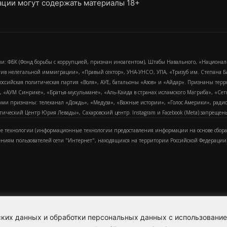
ции могут содержать материалы 18+
и: ФБК (Фонд борьбы с коррупцией, признан иноагентом), Штабы Навального, «Национал
тив нелегальной иммиграции», «Правый сектор», УНА-УНСО, УПА, «Тризуб им. Степана
российская политическая партия «Воля», АУЕ, батальоны «Азов» и «Айдар». Признаны т
сра, «АУМ Синрике», «Братья-мусульмане», «Аль-Каида в странах исламского Магриба», «С
и признаны: телеканал «Дождь», «Медуза», «Важные истории», «Голос Америки», радио «
еский Центр Юрия Левады», Сахаровский центр. Instagram и Facebook (Metа) запрещены 
 технологии (информационные технологии предоставления информации на основе сбора
ениям пользователей сети "Интернет", находящихся на территории Российской Федерации)
еских данных и обработки персональных данных с использовани
Для справки
Об издании
Пол
к