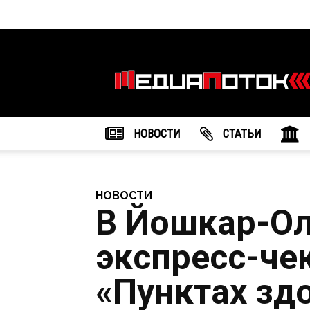
Информационное
агентство
"МедиаПоток"
НОВОСТИ
CТАТЬИ
НОВОСТИ
В Йошкар-Ол
экспресс-че
«Пунктах зд