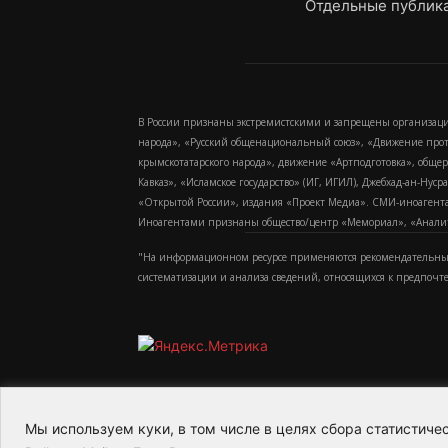
Отдельные публика
В России признаны экстремистскими и запрещены организаци
народа», «Русский общенациональный союз», «Движение про
крымскотатарского народа», движение «Артподготовка», обще
Кавказ», «Исламское государство» (ИГ, ИГИЛ), Джебхад-ан-Ну
«Открытой России», издания «Проект Медиа». СМИ-иноагентам
Иноагентами признаны общество/центр «Мемориал», «Аналитич
"На информационном ресурсе применяются рекомендательные
систематизации и анализа сведений, относящихся к предпочт
Мы используем куки, в том числе в целях сбора статистич
2015-2026- Информационное агентство МедиаПото