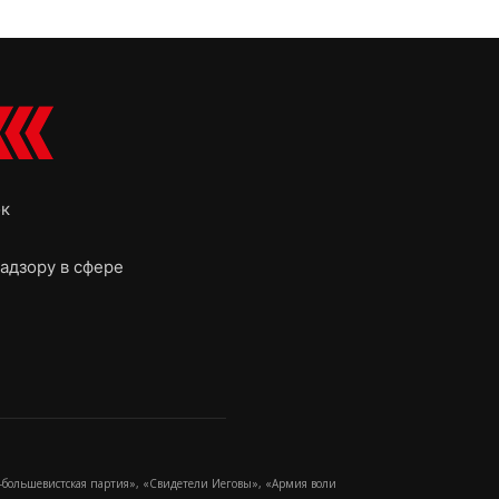
ок
адзору в сфере
-большевистская партия», «Свидетели Иеговы», «Армия воли