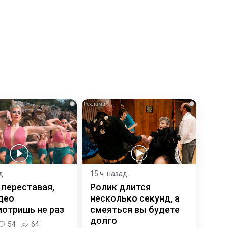
i
i
д
15 ч. назад
 переставая,
Ролик длится
део
несколько секунд, а
отришь не раз
смеяться вы будете
долго
54
64