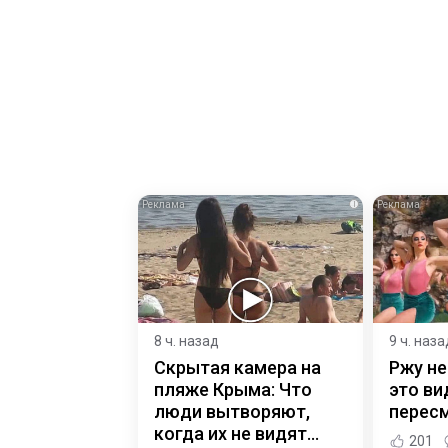
i
8 ч. назад
9 ч. наза
Скрытая камера на
Ржу не
пляже Крыма: Что
это ви
люди вытворяют,
пересм
когда их не видят...
201