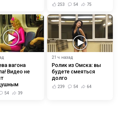
253
54
75
i
i
зад
21 ч. назад
ева вагона
Ролик из Омска: вы
а! Видео не
будете смеяться
ит
долго
душным
239
54
64
54
39