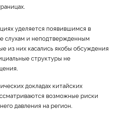
границах.
ациях уделяется появившимся в
е слухам и неподтвержденным
ые из них касались якобы обсуждения
ициальные структуры не
щения.
тических докладах китайских
ассматриваются возможные риски
его давления на регион.