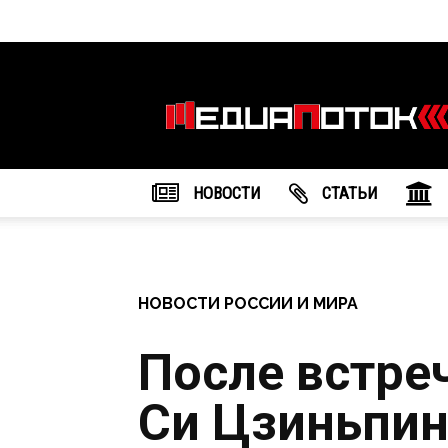
Информационное
агентство
"МедиаПоток"
НОВОСТИ
CТАТЬИ
НОВОСТИ РОССИИ И МИРА
После встре
Си Цзиньпин