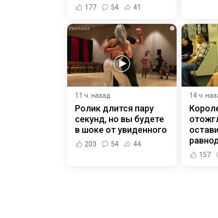
177
54
41
i
11 ч. назад
14 ч. на
Ролик длится пару
Корол
секунд, но вы будете
отожгл
в шоке от увиденного
остав
равно
203
54
44
157