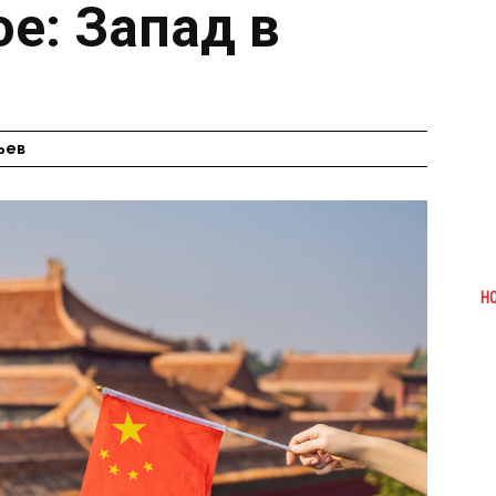
е: Запад в
ьев
Н