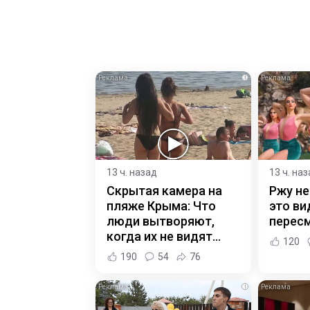
i
13 ч. назад
13 ч. на
Скрытая камера на
Ржу не
пляже Крыма: Что
это ви
люди вытворяют,
пересм
когда их не видят...
120
190
54
76
i