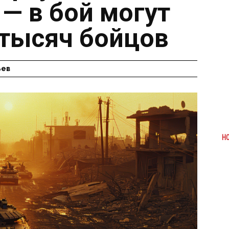
— в бой могут
 тысяч бойцов
ьев
Н