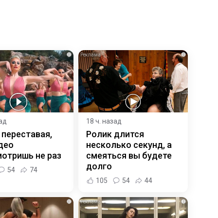
i
i
зад
18 ч. назад
 переставая,
Ролик длится
део
несколько секунд, а
отришь не раз
смеяться вы будете
долго
54
74
105
54
44
i
i