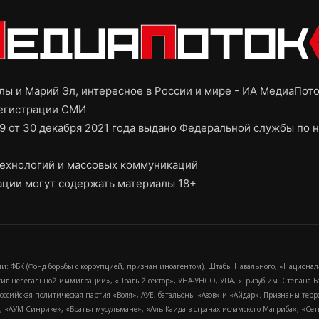
ы и Марий Эл, интересное в России и мире - ИА МедиаПот
регистрации СМИ
9 от 30 декабря 2021 года выдано Федеральной службы по н
ехнологий и массовых коммуникаций
ции могут содержать материалы 18+
и: ФБК (Фонд борьбы с коррупцией, признан иноагентом), Штабы Навального, «Национал
тив нелегальной иммиграции», «Правый сектор», УНА-УНСО, УПА, «Тризуб им. Степана
российская политическая партия «Воля», АУЕ, батальоны «Азов» и «Айдар». Признаны т
сра, «АУМ Синрике», «Братья-мусульмане», «Аль-Каида в странах исламского Магриба», «С