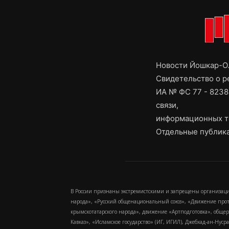
Новости Йошкар-Ол
Свидетельство о 
ИА № ФС 77 - 8238
связи,
информационных т
Отдельные публика
В России признаны экстремистскими и запрещены организаци
народа», «Русский общенациональный союз», «Движение про
крымскотатарского народа», движение «Артподготовка», обще
Кавказ», «Исламское государство» (ИГ, ИГИЛ), Джебхад-ан-Ну