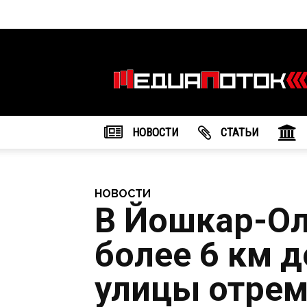
Информационное
агентство
"МедиаПоток"
НОВОСТИ
CТАТЬИ
НОВОСТИ
В Йошкар-Ол
более 6 км д
улицы отре