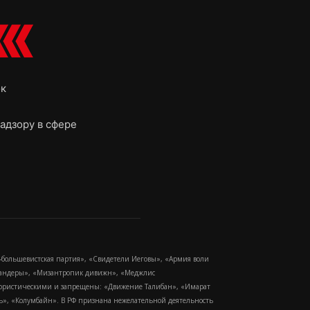
ок
адзору в сфере
-большевистская партия», «Свидетели Иеговы», «Армия воли
 Бандеры», «Мизантропик дивижн», «Меджлис
еррористическими и запрещены: «Движение Талибан», «Имарат
еть», «Колумбайн». В РФ признана нежелательной деятельность