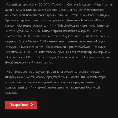
«Правый сектор», УНА-УНСО, УПА, «Тризуб им. Степана Бандеры», «Мизантропик
дивижн», «Меджлис крымскотатарского народа», движение «Артподготовка»,
общероссийская политическая партия «Воля», АУЕ, батальоны «Азов» и «Айдар».
Признаны террористическими и запрещены: «Движение Талибан», «Имарат
Кавказ», «Исламское государство» (ИГ, ИГИЛ), Джебхад-ан-Нусра, «АУМ Синрике»,
«Братья-мусульмане», «Аль-Каида в странах исламского Магриба», «Сеть»,
«Колумбайн». В РФ признана нежелательной деятельность «Открытой России»,
издания «Проект Медиа». СМИ-иноагентами признаны: телеканал «Дождь»,
«Медуза», «Важные истории», «Голос Америки», радио «Свобода», The Insider,
«Медиазона», ОВД-инфо. Иноагентами признаны общество/центр «Мемориал»,
«Аналитический Центр Юрия Левады», Сахаровский центр. Instagram и Facebook
(Metа) запрещены в РФ за экстремизм.
"На информационном ресурсе применяются рекомендательные технологии
(информационные технологии предоставления информации на основе сбора,
систематизации и анализа сведений, относящихся к предпочтениям
пользователей сети "Интернет", находящихся на территории Российской
Федерации)".
Подробнее