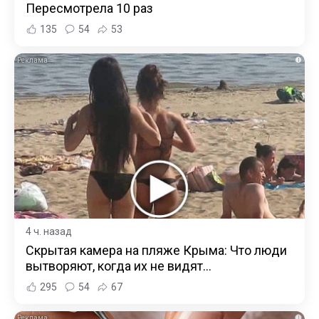
Пересмотрела 10 раз
135
54
53
i
4 ч. назад
Скрытая камера на пляже Крыма: Что люди
вытворяют, когда их не видят...
295
54
67
i