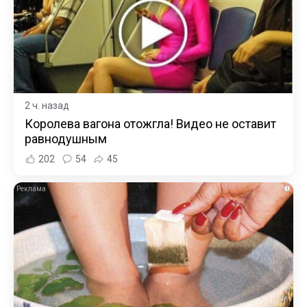
2 ч. назад
Королева вагона отожгла! Видео не оставит
равнодушным
202
54
45
i