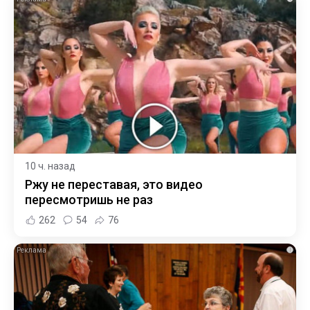
10 ч. назад
Ржу не переставая, это видео
пересмотришь не раз
262
54
76
i