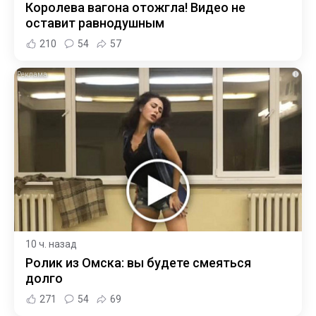
Королева вагона отожгла! Видео не
оставит равнодушным
210
54
57
i
10 ч. назад
Ролик из Омска: вы будете смеяться
долго
271
54
69