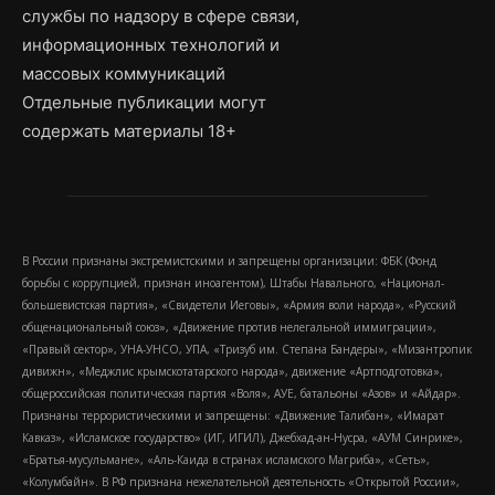
службы по надзору в сфере связи,
информационных технологий и
массовых коммуникаций
Отдельные публикации могут
содержать материалы 18+
В России признаны экстремистскими и запрещены организации: ФБК (Фонд
борьбы с коррупцией, признан иноагентом), Штабы Навального, «Национал-
большевистская партия», «Свидетели Иеговы», «Армия воли народа», «Русский
общенациональный союз», «Движение против нелегальной иммиграции»,
«Правый сектор», УНА-УНСО, УПА, «Тризуб им. Степана Бандеры», «Мизантропик
дивижн», «Меджлис крымскотатарского народа», движение «Артподготовка»,
общероссийская политическая партия «Воля», АУЕ, батальоны «Азов» и «Айдар».
Признаны террористическими и запрещены: «Движение Талибан», «Имарат
Кавказ», «Исламское государство» (ИГ, ИГИЛ), Джебхад-ан-Нусра, «АУМ Синрике»,
«Братья-мусульмане», «Аль-Каида в странах исламского Магриба», «Сеть»,
«Колумбайн». В РФ признана нежелательной деятельность «Открытой России»,