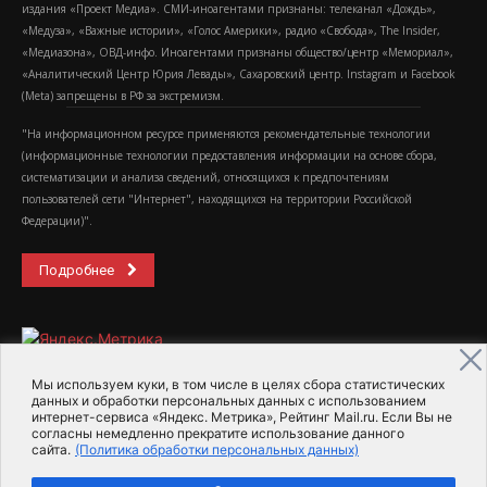
издания «Проект Медиа». СМИ-иноагентами признаны: телеканал «Дождь»,
«Медуза», «Важные истории», «Голос Америки», радио «Свобода», The Insider,
«Медиазона», ОВД-инфо. Иноагентами признаны общество/центр «Мемориал»,
«Аналитический Центр Юрия Левады», Сахаровский центр. Instagram и Facebook
(Metа) запрещены в РФ за экстремизм.
"На информационном ресурсе применяются рекомендательные технологии
(информационные технологии предоставления информации на основе сбора,
систематизации и анализа сведений, относящихся к предпочтениям
пользователей сети "Интернет", находящихся на территории Российской
Федерации)".
Подробнее
Мы используем куки, в том числе в целях сбора статистических
данных и обработки персональных данных с использованием
интернет-сервиса «Яндекс. Метрика», Рейтинг Mail.ru. Если Вы не
2015-2026- Информационное агентство МедиаПоток
согласны немедленно прекратите использование данного
сайта.
(Политика обработки персональных данных)
Для справки
Об издании
Пользовательское соглашение