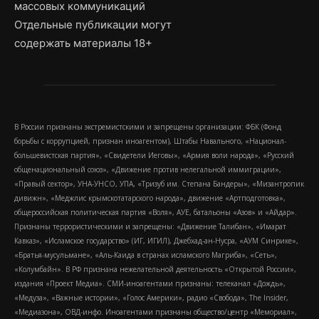
массовых коммуникаций
Отдельные публикации могут
содержать материалы 18+
В России признаны экстремистскими и запрещены организации: ФБК (Фонд
борьбы с коррупцией, признан иноагентом), Штабы Навального, «Национал-
большевистская партия», «Свидетели Иеговы», «Армия воли народа», «Русский
общенациональный союз», «Движение против нелегальной иммиграции»,
«Правый сектор», УНА-УНСО, УПА, «Тризуб им. Степана Бандеры», «Мизантропик
дивижн», «Меджлис крымскотатарского народа», движение «Артподготовка»,
общероссийская политическая партия «Воля», АУЕ, батальоны «Азов» и «Айдар».
Признаны террористическими и запрещены: «Движение Талибан», «Имарат
Кавказ», «Исламское государство» (ИГ, ИГИЛ), Джебхад-ан-Нусра, «АУМ Синрике»,
«Братья-мусульмане», «Аль-Каида в странах исламского Магриба», «Сеть»,
«Колумбайн». В РФ признана нежелательной деятельность «Открытой России»,
издания «Проект Медиа». СМИ-иноагентами признаны: телеканал «Дождь»,
«Медуза», «Важные истории», «Голос Америки», радио «Свобода», The Insider,
«Медиазона», ОВД-инфо. Иноагентами признаны общество/центр «Мемориал»,