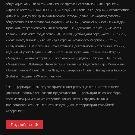
общенациональный союз», «Движение против нелегальной иммиграции»,
«Правый сектор», УНА-УНСО, УПА, «Тризуб им. Степана Бандеры», «Мизантропик
дивижн», «Меджлис крымскотатарского народа», движение «Артподготовка»,
общероссийская политическая партия «Воля», АУЕ, батальоны «Азов» и «Айдар».
Признаны террористическими и запрещены: «Движение Талибан», «Имарат
Кавказ», «Исламское государство» (ИГ, ИГИЛ), Джебхад-ан-Нусра, «АУМ Синрике»,
«Братья-мусульмане», «Аль-Каида в странах исламского Магриба», «Сеть»,
«Колумбайн». В РФ признана нежелательной деятельность «Открытой России»,
издания «Проект Медиа». СМИ-иноагентами признаны: телеканал «Дождь»,
«Медуза», «Важные истории», «Голос Америки», радио «Свобода», The Insider,
«Медиазона», ОВД-инфо. Иноагентами признаны общество/центр «Мемориал»,
«Аналитический Центр Юрия Левады», Сахаровский центр. Instagram и Facebook
(Metа) запрещены в РФ за экстремизм.
"На информационном ресурсе применяются рекомендательные технологии
(информационные технологии предоставления информации на основе сбора,
систематизации и анализа сведений, относящихся к предпочтениям
пользователей сети "Интернет", находящихся на территории Российской
Федерации)".
Подробнее