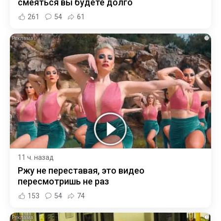
смеяться вы будете долго
261
54
61
i
11 ч. назад
Ржу не переставая, это видео
пересмотришь не раз
153
54
74
i