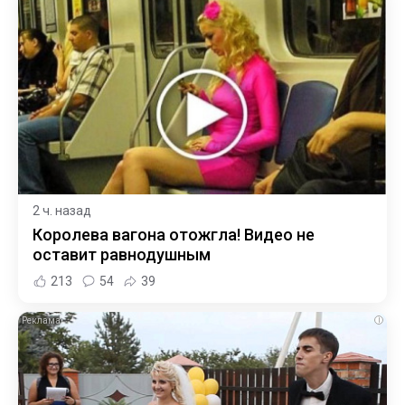
2 ч. назад
Королева вагона отожгла! Видео не
оставит равнодушным
213
54
39
i