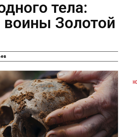
одного тела:
и воины Золотой
ьев
Н