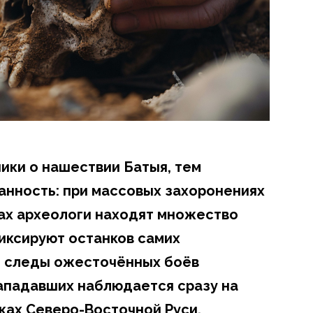
ики о нашествии Батыя, тем
анность: при массовых захоронениях
ах археологи находят множество
фиксируют останков самих
м следы ожесточённых боёв
нападавших наблюдается сразу на
ках Северо-Восточной Руси.