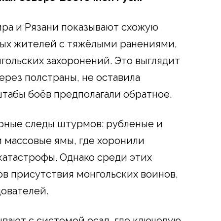
ира и Рязани показывают схожую
ных жителей с тяжёлыми ранениями,
ольских захоронений. Это выглядит
ерез полстраны, не оставила
штабы боёв предполагали обратное.
рные следы штурмов: рубленые и
и массовые ямы, где хоронили
катастрофы. Однако среди этих
ов присутствия монгольских воинов,
дователей.
ывают с системой осад, где ключевую