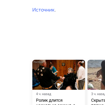
Источник
.
i
4 ч. назад
3 ч. наза
Ролик длится
Скрыта