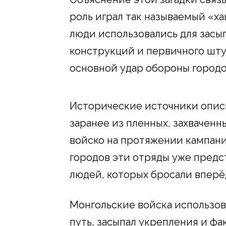
роль играл так называемый «х
люди использовались для засы
конструкций и первичного шту
основной удар обороны городо
Исторические источники опис
заранее из пленных, захваченн
войско на протяжении кампан
городов эти отряды уже предс
людей, которых бросали впер
Монгольские войска использов
путь, засыпал укрепления и фа