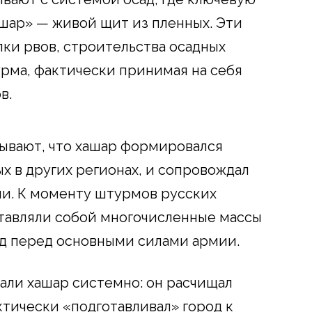
ашар» — живой щит из пленных. Эти
пки рвов, строительства осадных
рма, фактически принимая на себя
в.
ывают, что хашар формировался
ых в других регионах, и сопровождал
ии. К моменту штурмов русских
тавляли собой многочисленные массы
ёд перед основными силами армии.
али хашар системно: он расчищал
ктически «подготавливал» город к