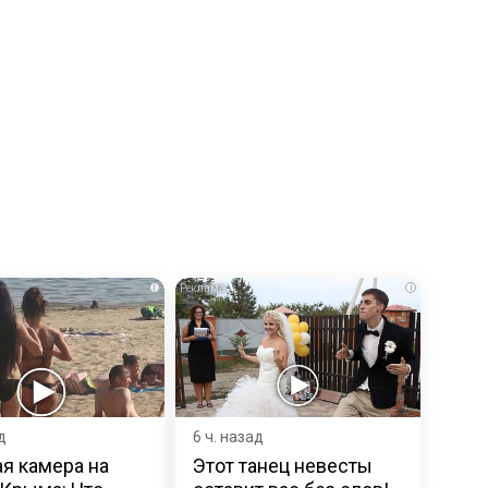
i
i
д
6 ч. назад
я камера на
Этот танец невесты