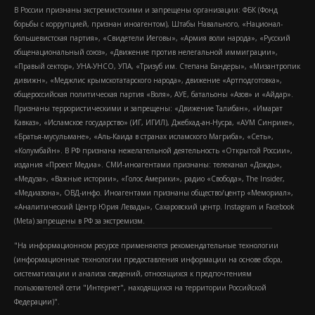
В России признаны экстремистскими и запрещены организации: ФБК (Фонд
борьбы с коррупцией, признан иноагентом), Штабы Навального, «Национал-
большевистская партия», «Свидетели Иеговы», «Армия воли народа», «Русский
общенациональный союз», «Движение против нелегальной иммиграции»,
«Правый сектор», УНА-УНСО, УПА, «Тризуб им. Степана Бандеры», «Мизантропик
дивижн», «Меджлис крымскотатарского народа», движение «Артподготовка»,
общероссийская политическая партия «Воля», АУЕ, батальоны «Азов» и «Айдар».
Признаны террористическими и запрещены: «Движение Талибан», «Имарат
Кавказ», «Исламское государство» (ИГ, ИГИЛ), Джебхад-ан-Нусра, «АУМ Синрике»,
«Братья-мусульмане», «Аль-Каида в странах исламского Магриба», «Сеть»,
«Колумбайн». В РФ признана нежелательной деятельность «Открытой России»,
издания «Проект Медиа». СМИ-иноагентами признаны: телеканал «Дождь»,
«Медуза», «Важные истории», «Голос Америки», радио «Свобода», The Insider,
«Медиазона», ОВД-инфо. Иноагентами признаны общество/центр «Мемориал»,
«Аналитический Центр Юрия Левады», Сахаровский центр. Instagram и Facebook
(Metа) запрещены в РФ за экстремизм.
"На информационном ресурсе применяются рекомендательные технологии
(информационные технологии предоставления информации на основе сбора,
систематизации и анализа сведений, относящихся к предпочтениям
пользователей сети "Интернет", находящихся на территории Российской
Федерации)".