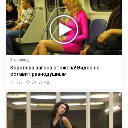
6 ч. назад
Королева вагона отожгла! Видео не
оставит равнодушным
131
54
42
i