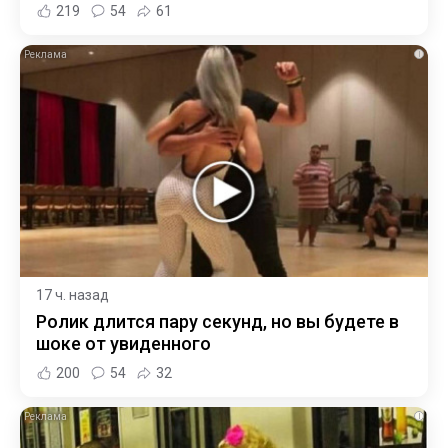
219
54
61
i
17 ч. назад
Ролик длится пару секунд, но вы будете в
шоке от увиденного
200
54
32
i