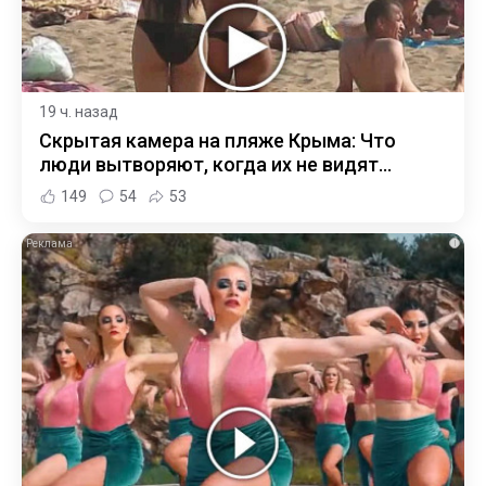
19 ч. назад
Скрытая камера на пляже Крыма: Что
люди вытворяют, когда их не видят...
149
54
53
i