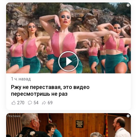
i
1 ч. назад
Ржу не переставая, это видео
пересмотришь не раз
270
54
69
i