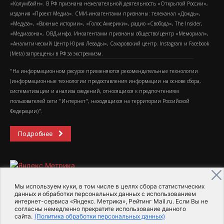
«Колумбайн». В РФ признана нежелательной деятельность «Открытой России»,
издания «Проект Медиа». СМИ-иноагентами признаны: телеканал «Дождь»,
«Медуза», «Важные истории», «Голос Америки», радио «Свобода», The Insider,
«Медиазона», ОВД-инфо. Иноагентами признаны общество/центр «Мемориал»,
«Аналитический Центр Юрия Левады», Сахаровский центр. Instagram и Facebook
(Metа) запрещены в РФ за экстремизм.
"На информационном ресурсе применяются рекомендательные технологии
(информационные технологии предоставления информации на основе сбора,
систематизации и анализа сведений, относящихся к предпочтениям
пользователей сети "Интернет", находящихся на территории Российской
Федерации)".
Подробнее
Мы используем куки, в том числе в целях сбора статистических
данных и обработки персональных данных с использованием
интернет-сервиса «Яндекс. Метрика», Рейтинг Mail.ru. Если Вы не
2015-2026- Информационное агентство МедиаПоток
согласны немедленно прекратите использование данного
сайта.
(Политика обработки персональных данных)