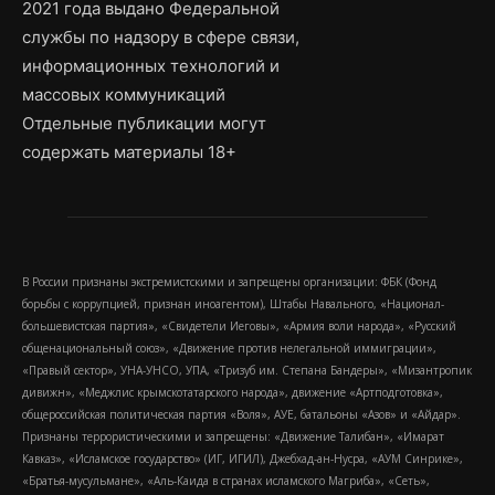
2021 года выдано Федеральной
службы по надзору в сфере связи,
информационных технологий и
массовых коммуникаций
Отдельные публикации могут
содержать материалы 18+
В России признаны экстремистскими и запрещены организации: ФБК (Фонд
борьбы с коррупцией, признан иноагентом), Штабы Навального, «Национал-
большевистская партия», «Свидетели Иеговы», «Армия воли народа», «Русский
общенациональный союз», «Движение против нелегальной иммиграции»,
«Правый сектор», УНА-УНСО, УПА, «Тризуб им. Степана Бандеры», «Мизантропик
дивижн», «Меджлис крымскотатарского народа», движение «Артподготовка»,
общероссийская политическая партия «Воля», АУЕ, батальоны «Азов» и «Айдар».
Признаны террористическими и запрещены: «Движение Талибан», «Имарат
Кавказ», «Исламское государство» (ИГ, ИГИЛ), Джебхад-ан-Нусра, «АУМ Синрике»,
«Братья-мусульмане», «Аль-Каида в странах исламского Магриба», «Сеть»,