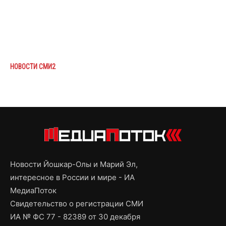
НОВОСТИ СМИ2
Новости Йошкар-Олы и Марий Эл,
интересное в России и мире - ИА
МедиаПоток
Свидетельство о регистрации СМИ
ИА № ФС 77 - 82389 от 30 декабря