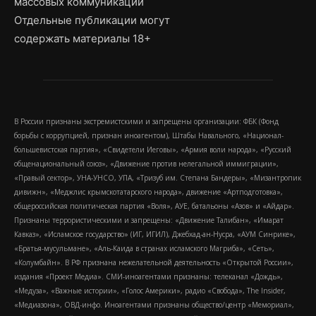
массовых коммуникаций
Отдельные публикации могут
содержать материалы 18+
В России признаны экстремистскими и запрещены организации: ФБК (Фонд
борьбы с коррупцией, признан иноагентом), Штабы Навального, «Национал-
большевистская партия», «Свидетели Иеговы», «Армия воли народа», «Русский
общенациональный союз», «Движение против нелегальной иммиграции»,
«Правый сектор», УНА-УНСО, УПА, «Тризуб им. Степана Бандеры», «Мизантропик
дивижн», «Меджлис крымскотатарского народа», движение «Артподготовка»,
общероссийская политическая партия «Воля», АУЕ, батальоны «Азов» и «Айдар».
Признаны террористическими и запрещены: «Движение Талибан», «Имарат
Кавказ», «Исламское государство» (ИГ, ИГИЛ), Джебхад-ан-Нусра, «АУМ Синрике»,
«Братья-мусульмане», «Аль-Каида в странах исламского Магриба», «Сеть»,
«Колумбайн». В РФ признана нежелательной деятельность «Открытой России»,
издания «Проект Медиа». СМИ-иноагентами признаны: телеканал «Дождь»,
«Медуза», «Важные истории», «Голос Америки», радио «Свобода», The Insider,
«Медиазона», ОВД-инфо. Иноагентами признаны общество/центр «Мемориал»,