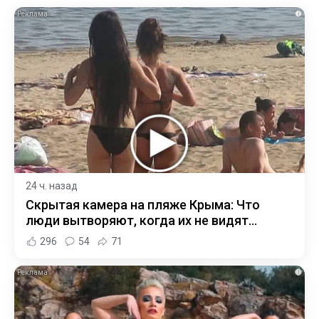
i
24 ч. назад
Скрытая камера на пляже Крыма: Что
люди вытворяют, когда их не видят...
296
54
71
i