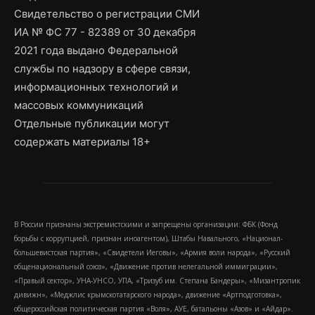
Свидетельство о регистрации СМИ
ИА № ФС 77 - 82389 от 30 декабря
2021 года выдано Федеральной
службы по надзору в сфере связи,
информационных технологий и
массовых коммуникаций
Отдельные публикации могут
содержать материалы 18+
В России признаны экстремистскими и запрещены организации: ФБК (Фонд
борьбы с коррупцией, признан иноагентом), Штабы Навального, «Национал-
большевистская партия», «Свидетели Иеговы», «Армия воли народа», «Русский
общенациональный союз», «Движение против нелегальной иммиграции»,
«Правый сектор», УНА-УНСО, УПА, «Тризуб им. Степана Бандеры», «Мизантропик
дивижн», «Меджлис крымскотатарского народа», движение «Артподготовка»,
общероссийская политическая партия «Воля», АУЕ, батальоны «Азов» и «Айдар».