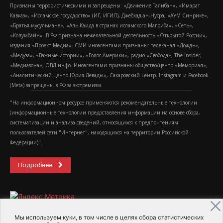
Признаны террористическими и запрещены: «Движение Талибан», «Имарат
Кавказ», «Исламское государство» (ИГ, ИГИЛ), Джебхад-ан-Нусра, «АУМ Синрике»,
«Братья-мусульмане», «Аль-Каида в странах исламского Магриба», «Сеть»,
«Колумбайн». В РФ признана нежелательной деятельность «Открытой России»,
издания «Проект Медиа». СМИ-иноагентами признаны: телеканал «Дождь»,
«Медуза», «Важные истории», «Голос Америки», радио «Свобода», The Insider,
«Медиазона», ОВД-инфо. Иноагентами признаны общество/центр «Мемориал»,
«Аналитический Центр Юрия Левады», Сахаровский центр. Instagram и Facebook
(Metа) запрещены в РФ за экстремизм.
"На информационном ресурсе применяются рекомендательные технологии
(информационные технологии предоставления информации на основе сбора,
систематизации и анализа сведений, относящихся к предпочтениям
пользователей сети "Интернет", находящихся на территории Российской
Федерации)".
Подробнее
Мы используем куки, в том числе в целях сбора статистических