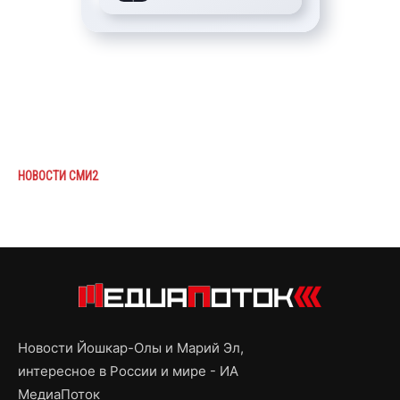
НОВОСТИ СМИ2
Новости Йошкар-Олы и Марий Эл,
интересное в России и мире - ИА
МедиаПоток