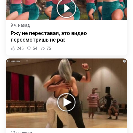
9 ч. назад
Ржу не переставая, это видео
пересмотришь не раз
245
54
75
i
13 ч. назад