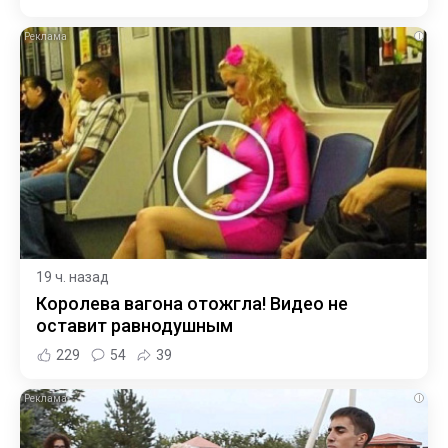
i
19 ч. назад
Королева вагона отожгла! Видео не
оставит равнодушным
229
54
39
i