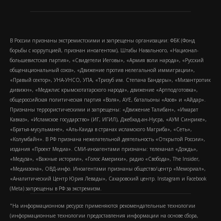
В России признаны экстремистскими и запрещены организации: ФБК (Фонд
борьбы с коррупцией, признан иноагентом), Штабы Навального, «Национал-
большевистская партия», «Свидетели Иеговы», «Армия воли народа», «Русский
общенациональный союз», «Движение против нелегальной иммиграции»,
«Правый сектор», УНА-УНСО, УПА, «Тризуб им. Степана Бандеры», «Мизантропик
дивижн», «Меджлис крымскотатарского народа», движение «Артподготовка»,
общероссийская политическая партия «Воля», АУЕ, батальоны «Азов» и «Айдар».
Признаны террористическими и запрещены: «Движение Талибан», «Имарат
Кавказ», «Исламское государство» (ИГ, ИГИЛ), Джебхад-ан-Нусра, «АУМ Синрике»,
«Братья-мусульмане», «Аль-Каида в странах исламского Магриба», «Сеть»,
«Колумбайн». В РФ признана нежелательной деятельность «Открытой России»,
издания «Проект Медиа». СМИ-иноагентами признаны: телеканал «Дождь»,
«Медуза», «Важные истории», «Голос Америки», радио «Свобода», The Insider,
«Медиазона», ОВД-инфо. Иноагентами признаны общество/центр «Мемориал»,
«Аналитический Центр Юрия Левады», Сахаровский центр. Instagram и Facebook
(Metа) запрещены в РФ за экстремизм.
"На информационном ресурсе применяются рекомендательные технологии
(информационные технологии предоставления информации на основе сбора,