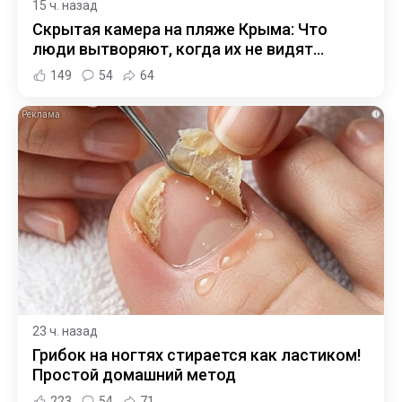
15 ч. назад
Скрытая камера на пляже Крыма: Что
люди вытворяют, когда их не видят...
149
54
64
i
23 ч. назад
Грибок на ногтях стирается как ластиком!
Простой домашний метод
223
54
71