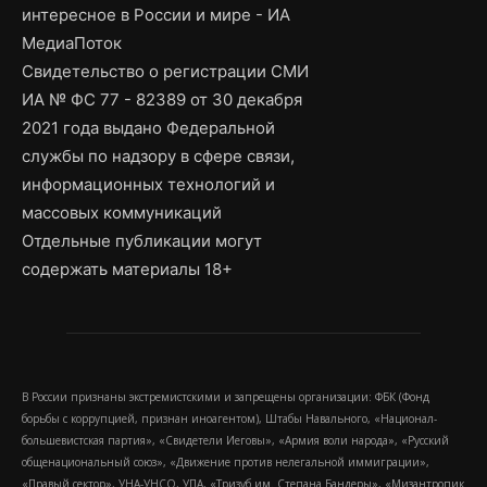
интересное в России и мире - ИА
МедиаПоток
Свидетельство о регистрации СМИ
ИА № ФС 77 - 82389 от 30 декабря
2021 года выдано Федеральной
службы по надзору в сфере связи,
информационных технологий и
массовых коммуникаций
Отдельные публикации могут
содержать материалы 18+
В России признаны экстремистскими и запрещены организации: ФБК (Фонд
борьбы с коррупцией, признан иноагентом), Штабы Навального, «Национал-
большевистская партия», «Свидетели Иеговы», «Армия воли народа», «Русский
общенациональный союз», «Движение против нелегальной иммиграции»,
«Правый сектор», УНА-УНСО, УПА, «Тризуб им. Степана Бандеры», «Мизантропик