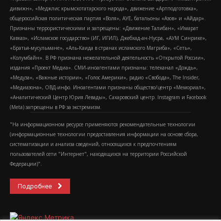
дивижн», «Меджлис крымскотатарского народа», движение «Артподготовка»,
общероссийская политическая партия «Воля», АУЕ, батальоны «Азов» и «Айдар».
Признаны террористическими и запрещены: «Движение Талибан», «Имарат
Кавказ», «Исламское государство» (ИГ, ИГИЛ), Джебхад-ан-Нусра, «АУМ Синрике»,
«Братья-мусульмане», «Аль-Каида в странах исламского Магриба», «Сеть»,
«Колумбайн». В РФ признана нежелательной деятельность «Открытой России»,
издания «Проект Медиа». СМИ-иноагентами признаны: телеканал «Дождь»,
«Медуза», «Важные истории», «Голос Америки», радио «Свобода», The Insider,
«Медиазона», ОВД-инфо. Иноагентами признаны общество/центр «Мемориал»,
«Аналитический Центр Юрия Левады», Сахаровский центр. Instagram и Facebook
(Metа) запрещены в РФ за экстремизм.
"На информационном ресурсе применяются рекомендательные технологии
(информационные технологии предоставления информации на основе сбора,
систематизации и анализа сведений, относящихся к предпочтениям
пользователей сети "Интернет", находящихся на территории Российской
Федерации)".
Подробнее