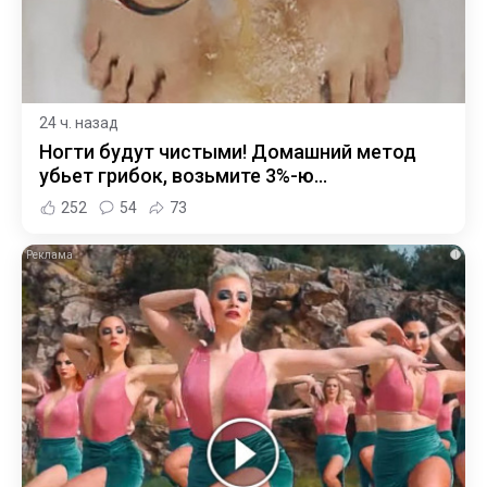
24 ч. назад
Ногти будут чистыми! Домашний метод
убьет грибок, возьмите 3%-ю…
252
54
73
i