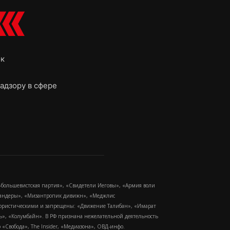
ок
адзору в сфере
-большевистская партия», «Свидетели Иеговы», «Армия воли
 Бандеры», «Мизантропик дивижн», «Меджлис
еррористическими и запрещены: «Движение Талибан», «Имарат
еть», «Колумбайн». В РФ признана нежелательной деятельность
Свобода», The Insider, «Медиазона», ОВД-инфо.