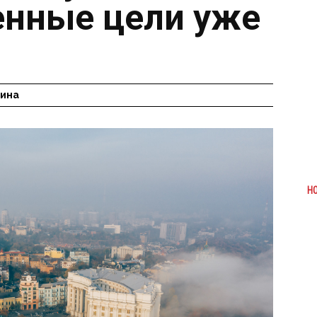
енные цели уже
гина
Н