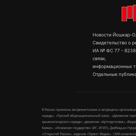
Новости Йошкар-Ол
Свидетельство о 
ИА № ФС 77 - 8238
связи,
информационных т
Отдельные публика
В России признаны экстремистскими и запрещены организаци
народа», «Русский общенациональный союз», «Движение про
крымскотатарского народа», движение «Артподготовка», обще
Кавказ», «Исламское государство» (ИГ, ИГИЛ), Джебхад-ан-Ну
«Открытой России», издания «Проект Медиа». СМИ-иноагентам