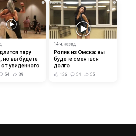
i
i
д
14 ч. назад
длится пару
Ролик из Омска: вы
, но вы будете
будете смеяться
 от увиденного
долго
54
39
136
54
55