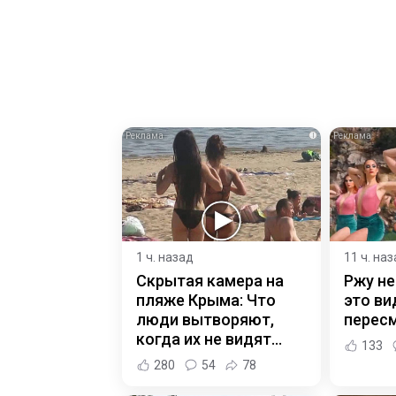
i
1 ч. назад
11 ч. на
Скрытая камера на
Ржу не
пляже Крыма: Что
это ви
люди вытворяют,
пересм
когда их не видят...
133
280
54
78