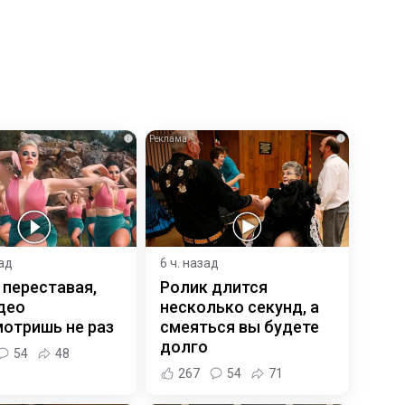
i
i
зад
6 ч. назад
 переставая,
Ролик длится
део
несколько секунд, а
отришь не раз
смеяться вы будете
долго
54
48
267
54
71