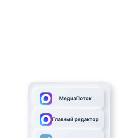
МедиаПоток
Главный редактор