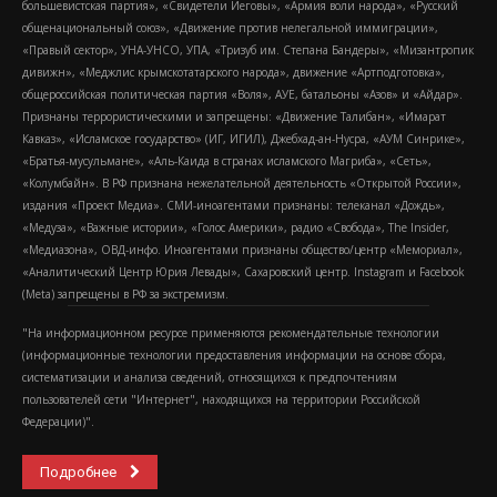
большевистская партия», «Свидетели Иеговы», «Армия воли народа», «Русский
общенациональный союз», «Движение против нелегальной иммиграции»,
«Правый сектор», УНА-УНСО, УПА, «Тризуб им. Степана Бандеры», «Мизантропик
дивижн», «Меджлис крымскотатарского народа», движение «Артподготовка»,
общероссийская политическая партия «Воля», АУЕ, батальоны «Азов» и «Айдар».
Признаны террористическими и запрещены: «Движение Талибан», «Имарат
Кавказ», «Исламское государство» (ИГ, ИГИЛ), Джебхад-ан-Нусра, «АУМ Синрике»,
«Братья-мусульмане», «Аль-Каида в странах исламского Магриба», «Сеть»,
«Колумбайн». В РФ признана нежелательной деятельность «Открытой России»,
издания «Проект Медиа». СМИ-иноагентами признаны: телеканал «Дождь»,
«Медуза», «Важные истории», «Голос Америки», радио «Свобода», The Insider,
«Медиазона», ОВД-инфо. Иноагентами признаны общество/центр «Мемориал»,
«Аналитический Центр Юрия Левады», Сахаровский центр. Instagram и Facebook
(Metа) запрещены в РФ за экстремизм.
"На информационном ресурсе применяются рекомендательные технологии
(информационные технологии предоставления информации на основе сбора,
систематизации и анализа сведений, относящихся к предпочтениям
пользователей сети "Интернет", находящихся на территории Российской
Федерации)".
Подробнее