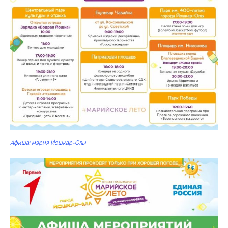
Афиша: мэрия Йошкар-Олы