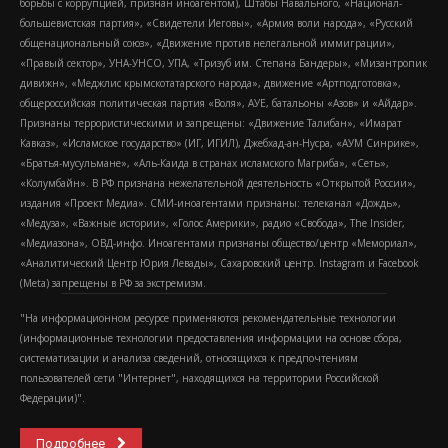
борьбы с коррупцией, признан иноагентом), Штабы Навального, «Национал-
большевистская партия», «Свидетели Иеговы», «Армия воли народа», «Русский
общенациональный союз», «Движение против нелегальной иммиграции»,
«Правый сектор», УНА-УНСО, УПА, «Тризуб им. Степана Бандеры», «Мизантропик
дивижн», «Меджлис крымскотатарского народа», движение «Артподготовка»,
общероссийская политическая партия «Воля», АУЕ, батальоны «Азов» и «Айдар».
Признаны террористическими и запрещены: «Движение Талибан», «Имарат
Кавказ», «Исламское государство» (ИГ, ИГИЛ), Джебхад-ан-Нусра, «АУМ Синрике»,
«Братья-мусульмане», «Аль-Каида в странах исламского Магриба», «Сеть»,
«Колумбайн». В РФ признана нежелательной деятельность «Открытой России»,
издания «Проект Медиа». СМИ-иноагентами признаны: телеканал «Дождь»,
«Медуза», «Важные истории», «Голос Америки», радио «Свобода», The Insider,
«Медиазона», ОВД-инфо. Иноагентами признаны общество/центр «Мемориал»,
«Аналитический Центр Юрия Левады», Сахаровский центр. Instagram и Facebook
(Metа) запрещены в РФ за экстремизм.
"На информационном ресурсе применяются рекомендательные технологии
(информационные технологии предоставления информации на основе сбора,
систематизации и анализа сведений, относящихся к предпочтениям
пользователей сети "Интернет", находящихся на территории Российской
Федерации)".
Подробнее