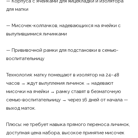
— Корпуса с ячейками для яйцекладки и изолятора
для матки
— Мисочек-колпачков, надевающихся на ячейки с
вылупившимися личинками
— Прививочной рамки для подстановки в семью-
воспитательницу
Технология: матку помещают в изолятор на 24–48
часов → ждут вылупления личинок → надевают
мисочки на ячейки → рамку ставят в безматочную
семью-воспитательницу → через 16 дней от начала —
выход маток.
Плюсы: не требует навыка прямого переноса личинок,
доступная цена набора, высокое принятие мисочек