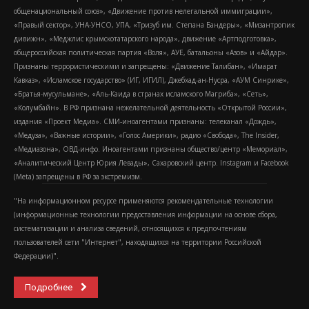
общенациональный союз», «Движение против нелегальной иммиграции»,
«Правый сектор», УНА-УНСО, УПА, «Тризуб им. Степана Бандеры», «Мизантропик
дивижн», «Меджлис крымскотатарского народа», движение «Артподготовка»,
общероссийская политическая партия «Воля», АУЕ, батальоны «Азов» и «Айдар».
Признаны террористическими и запрещены: «Движение Талибан», «Имарат
Кавказ», «Исламское государство» (ИГ, ИГИЛ), Джебхад-ан-Нусра, «АУМ Синрике»,
«Братья-мусульмане», «Аль-Каида в странах исламского Магриба», «Сеть»,
«Колумбайн». В РФ признана нежелательной деятельность «Открытой России»,
издания «Проект Медиа». СМИ-иноагентами признаны: телеканал «Дождь»,
«Медуза», «Важные истории», «Голос Америки», радио «Свобода», The Insider,
«Медиазона», ОВД-инфо. Иноагентами признаны общество/центр «Мемориал»,
«Аналитический Центр Юрия Левады», Сахаровский центр. Instagram и Facebook
(Metа) запрещены в РФ за экстремизм.
"На информационном ресурсе применяются рекомендательные технологии
(информационные технологии предоставления информации на основе сбора,
систематизации и анализа сведений, относящихся к предпочтениям
пользователей сети "Интернет", находящихся на территории Российской
Федерации)".
Подробнее