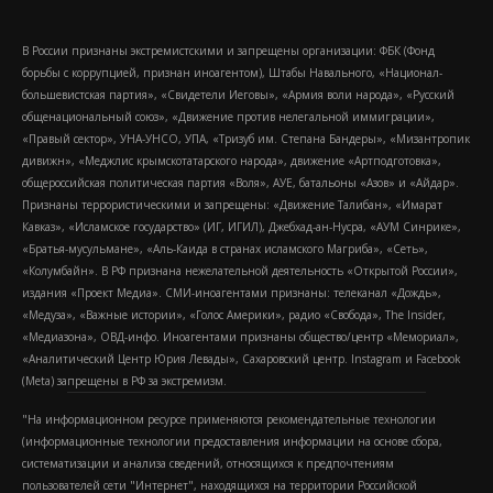
В России признаны экстремистскими и запрещены организации: ФБК (Фонд
борьбы с коррупцией, признан иноагентом), Штабы Навального, «Национал-
большевистская партия», «Свидетели Иеговы», «Армия воли народа», «Русский
общенациональный союз», «Движение против нелегальной иммиграции»,
«Правый сектор», УНА-УНСО, УПА, «Тризуб им. Степана Бандеры», «Мизантропик
дивижн», «Меджлис крымскотатарского народа», движение «Артподготовка»,
общероссийская политическая партия «Воля», АУЕ, батальоны «Азов» и «Айдар».
Признаны террористическими и запрещены: «Движение Талибан», «Имарат
Кавказ», «Исламское государство» (ИГ, ИГИЛ), Джебхад-ан-Нусра, «АУМ Синрике»,
«Братья-мусульмане», «Аль-Каида в странах исламского Магриба», «Сеть»,
«Колумбайн». В РФ признана нежелательной деятельность «Открытой России»,
издания «Проект Медиа». СМИ-иноагентами признаны: телеканал «Дождь»,
«Медуза», «Важные истории», «Голос Америки», радио «Свобода», The Insider,
«Медиазона», ОВД-инфо. Иноагентами признаны общество/центр «Мемориал»,
«Аналитический Центр Юрия Левады», Сахаровский центр. Instagram и Facebook
(Metа) запрещены в РФ за экстремизм.
"На информационном ресурсе применяются рекомендательные технологии
(информационные технологии предоставления информации на основе сбора,
систематизации и анализа сведений, относящихся к предпочтениям
пользователей сети "Интернет", находящихся на территории Российской