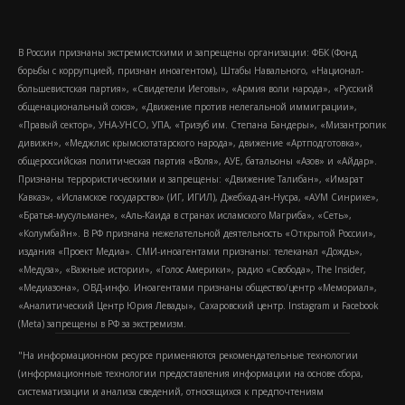
В России признаны экстремистскими и запрещены организации: ФБК (Фонд
борьбы с коррупцией, признан иноагентом), Штабы Навального, «Национал-
большевистская партия», «Свидетели Иеговы», «Армия воли народа», «Русский
общенациональный союз», «Движение против нелегальной иммиграции»,
«Правый сектор», УНА-УНСО, УПА, «Тризуб им. Степана Бандеры», «Мизантропик
дивижн», «Меджлис крымскотатарского народа», движение «Артподготовка»,
общероссийская политическая партия «Воля», АУЕ, батальоны «Азов» и «Айдар».
Признаны террористическими и запрещены: «Движение Талибан», «Имарат
Кавказ», «Исламское государство» (ИГ, ИГИЛ), Джебхад-ан-Нусра, «АУМ Синрике»,
«Братья-мусульмане», «Аль-Каида в странах исламского Магриба», «Сеть»,
«Колумбайн». В РФ признана нежелательной деятельность «Открытой России»,
издания «Проект Медиа». СМИ-иноагентами признаны: телеканал «Дождь»,
«Медуза», «Важные истории», «Голос Америки», радио «Свобода», The Insider,
«Медиазона», ОВД-инфо. Иноагентами признаны общество/центр «Мемориал»,
«Аналитический Центр Юрия Левады», Сахаровский центр. Instagram и Facebook
(Metа) запрещены в РФ за экстремизм.
"На информационном ресурсе применяются рекомендательные технологии
(информационные технологии предоставления информации на основе сбора,
систематизации и анализа сведений, относящихся к предпочтениям