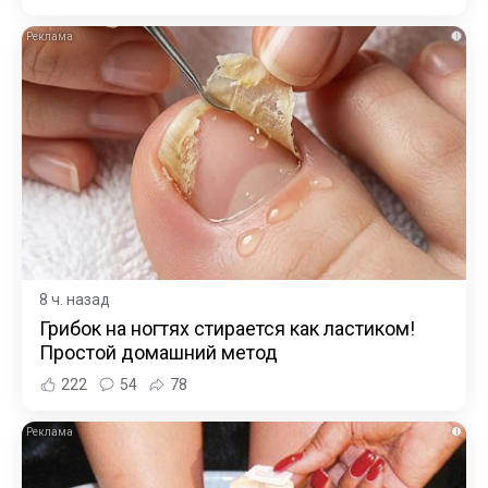
i
8 ч. назад
Грибок на ногтях стирается как ластиком!
Простой домашний метод
222
54
78
i