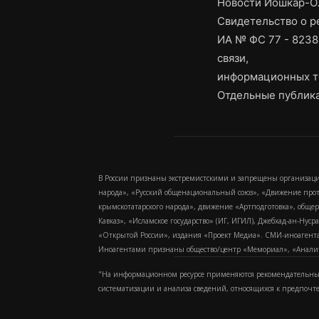
Новости Йошкар-Ол
Свидетельство о 
ИА № ФС 77 - 8238
связи,
информационных т
Отдельные публика
В России признаны экстремистскими и запрещены организаци
народа», «Русский общенациональный союз», «Движение про
крымскотатарского народа», движение «Артподготовка», обще
Кавказ», «Исламское государство» (ИГ, ИГИЛ), Джебхад-ан-Ну
«Открытой России», издания «Проект Медиа». СМИ-иноагентам
Иноагентами признаны общество/центр «Мемориал», «Аналитич
"На информационном ресурсе применяются рекомендательные
систематизации и анализа сведений, относящихся к предпочт