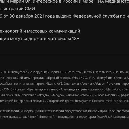
ы и Марий Эл, интересное в России и мире - ИА МедиаПот
регистрации СМИ
9 от 30 декабря 2021 года выдано Федеральной службы по н
ехнологий и массовых коммуникаций
ции могут содержать материалы 18+
и: ФБК (Фонд борьбы с коррупцией, признан иноагентом), Штабы Навального, «Национал
тив нелегальной иммиграции», «Правый сектор», УНА-УНСО, УПА, «Тризуб им. Степана
российская политическая партия «Воля», АУЕ, батальоны «Азов» и «Айдар». Признаны т
сра, «АУМ Синрике», «Братья-мусульмане», «Аль-Каида в странах исламского Магриба», «С
и признаны: телеканал «Дождь», «Медуза», «Важные истории», «Голос Америки», радио «
еский Центр Юрия Левады», Сахаровский центр. Instagram и Facebook (Metа) запрещены 
 технологии (информационные технологии предоставления информации на основе сбора
ениям пользователей сети "Интернет", находящихся на территории Российской Федерации)