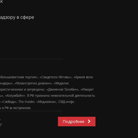
ок
адзору в сфере
-большевистская партия», «Свидетели Иеговы», «Армия воли
 Бандеры», «Мизантропик дивижн», «Меджлис
еррористическими и запрещены: «Движение Талибан», «Имарат
еть», «Колумбайн». В РФ признана нежелательной деятельность
Свобода», The Insider, «Медиазона», ОВД-инфо.
в РФ за экстремизм.
,
Подробнее
".