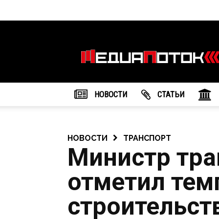
Информационное
агентство
"МедиаПоток"
НОВОСТИ
CТАТЬИ
НОВОСТИ
ТРАНСПОРТ
Министр тра
отметил те
строительст