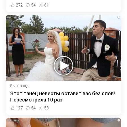
272
54
61
i
8 ч. назад
Этот танец невесты оставит вас без слов!
Пересмотрела 10 раз
127
54
58
i