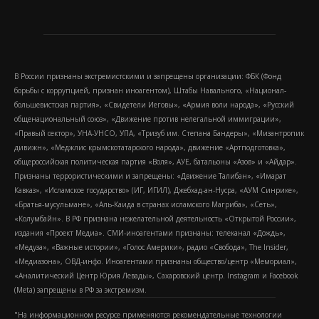
В России признаны экстремистскими и запрещены организации: ФБК (Фонд
борьбы с коррупцией, признан иноагентом), Штабы Навального, «Национал-
большевистская партия», «Свидетели Иеговы», «Армия воли народа», «Русский
общенациональный союз», «Движение против нелегальной иммиграции»,
«Правый сектор», УНА-УНСО, УПА, «Тризуб им. Степана Бандеры», «Мизантропик
дивижн», «Меджлис крымскотатарского народа», движение «Артподготовка»,
общероссийская политическая партия «Воля», АУЕ, батальоны «Азов» и «Айдар».
Признаны террористическими и запрещены: «Движение Талибан», «Имарат
Кавказ», «Исламское государство» (ИГ, ИГИЛ), Джебхад-ан-Нусра, «АУМ Синрике»,
«Братья-мусульмане», «Аль-Каида в странах исламского Магриба», «Сеть»,
«Колумбайн». В РФ признана нежелательной деятельность «Открытой России»,
издания «Проект Медиа». СМИ-иноагентами признаны: телеканал «Дождь»,
«Медуза», «Важные истории», «Голос Америки», радио «Свобода», The Insider,
«Медиазона», ОВД-инфо. Иноагентами признаны общество/центр «Мемориал»,
«Аналитический Центр Юрия Левады», Сахаровский центр. Instagram и Facebook
(Metа) запрещены в РФ за экстремизм.
"На информационном ресурсе применяются рекомендательные технологии