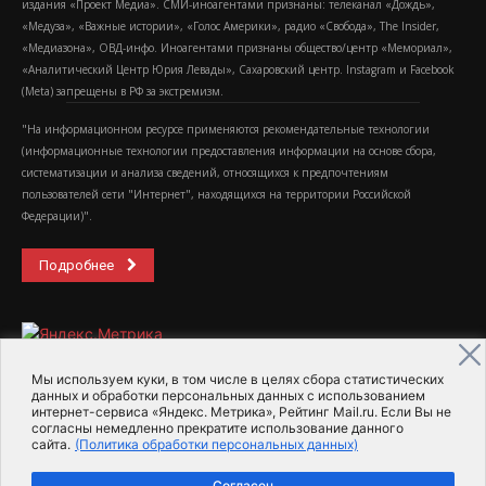
издания «Проект Медиа». СМИ-иноагентами признаны: телеканал «Дождь»,
«Медуза», «Важные истории», «Голос Америки», радио «Свобода», The Insider,
«Медиазона», ОВД-инфо. Иноагентами признаны общество/центр «Мемориал»,
«Аналитический Центр Юрия Левады», Сахаровский центр. Instagram и Facebook
(Metа) запрещены в РФ за экстремизм.
"На информационном ресурсе применяются рекомендательные технологии
(информационные технологии предоставления информации на основе сбора,
систематизации и анализа сведений, относящихся к предпочтениям
пользователей сети "Интернет", находящихся на территории Российской
Федерации)".
Подробнее
Мы используем куки, в том числе в целях сбора статистических
данных и обработки персональных данных с использованием
интернет-сервиса «Яндекс. Метрика», Рейтинг Mail.ru. Если Вы не
2015-2026- Информационное агентство МедиаПоток
согласны немедленно прекратите использование данного
сайта.
(Политика обработки персональных данных)
Для справки
Об издании
Пользовательское соглашение
Согласен