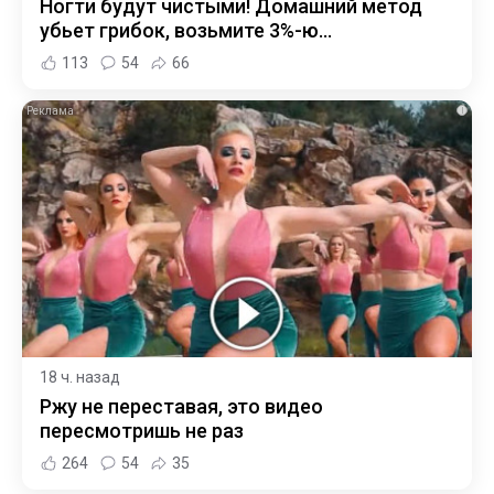
Ногти будут чистыми! Домашний метод
убьет грибок, возьмите 3%-ю…
113
54
66
i
18 ч. назад
Ржу не переставая, это видео
пересмотришь не раз
264
54
35