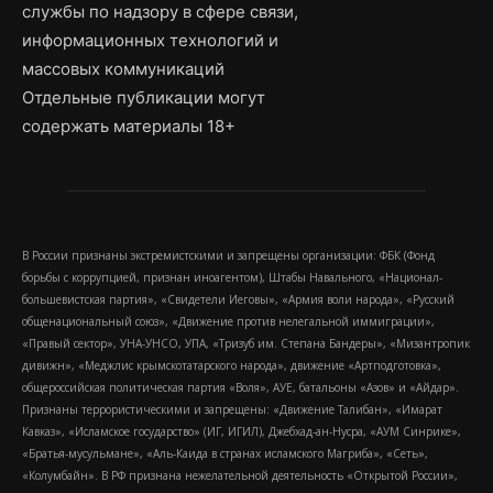
службы по надзору в сфере связи,
информационных технологий и
массовых коммуникаций
Отдельные публикации могут
содержать материалы 18+
В России признаны экстремистскими и запрещены организации: ФБК (Фонд
борьбы с коррупцией, признан иноагентом), Штабы Навального, «Национал-
большевистская партия», «Свидетели Иеговы», «Армия воли народа», «Русский
общенациональный союз», «Движение против нелегальной иммиграции»,
«Правый сектор», УНА-УНСО, УПА, «Тризуб им. Степана Бандеры», «Мизантропик
дивижн», «Меджлис крымскотатарского народа», движение «Артподготовка»,
общероссийская политическая партия «Воля», АУЕ, батальоны «Азов» и «Айдар».
Признаны террористическими и запрещены: «Движение Талибан», «Имарат
Кавказ», «Исламское государство» (ИГ, ИГИЛ), Джебхад-ан-Нусра, «АУМ Синрике»,
«Братья-мусульмане», «Аль-Каида в странах исламского Магриба», «Сеть»,
«Колумбайн». В РФ признана нежелательной деятельность «Открытой России»,