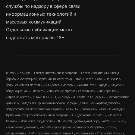
службы по надзору в сфере связи,
информационных технологий и
массовых коммуникаций
Отдельные публикации могут
содержать материалы 18+
В России признаны экстремистскими и запрещены организации: ФБК (Фонд
борьбы с коррупцией, признан иноагентом), Штабы Навального, «Национал-
большевистская партия», «Свидетели Иеговы», «Армия воли народа», «Русский
общенациональный союз», «Движение против нелегальной иммиграции»,
«Правый сектор», УНА-УНСО, УПА, «Тризуб им. Степана Бандеры», «Мизантропик
дивижн», «Меджлис крымскотатарского народа», движение «Артподготовка»,
общероссийская политическая партия «Воля», АУЕ, батальоны «Азов» и «Айдар».
Признаны террористическими и запрещены: «Движение Талибан», «Имарат
Кавказ», «Исламское государство» (ИГ, ИГИЛ), Джебхад-ан-Нусра, «АУМ Синрике»,
«Братья-мусульмане», «Аль-Каида в странах исламского Магриба», «Сеть»,
«Колумбайн». В РФ признана нежелательной деятельность «Открытой России»,