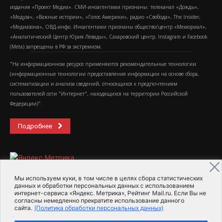
издания «Проект Медиа». СМИ-иноагентами признаны: телеканал «Дождь»,
«Медуза», «Важные истории», «Голос Америки», радио «Свобода», The Insider,
«Медиазона», ОВД-инфо. Иноагентами признаны общество/центр «Мемориал»,
«Аналитический Центр Юрия Левады», Сахаровский центр. Instagram и Facebook
(Metа) запрещены в РФ за экстремизм.
"На информационном ресурсе применяются рекомендательные технологии
(информационные технологии предоставления информации на основе сбора,
систематизации и анализа сведений, относящихся к предпочтениям
пользователей сети "Интернет", находящихся на территории Российской
Федерации)".
Подробнее
Мы используем куки, в том числе в целях сбора статистических
данных и обработки персональных данных с использованием
интернет-сервиса «Яндекс. Метрика», Рейтинг Mail.ru. Если Вы не
2015-2026- Информационное агентство МедиаПоток
согласны немедленно прекратите использование данного
сайта.
(Политика обработки персональных данных)
Для справки
Об издании
Пользовательское соглашение