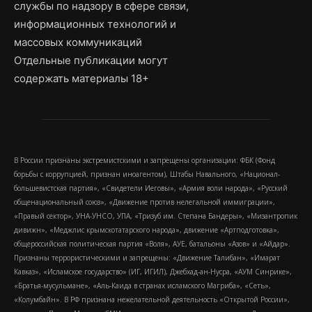
службы по надзору в сфере связи,
информационных технологий и
массовых коммуникаций
Отдельные публикации могут
содержать материалы 18+
В России признаны экстремистскими и запрещены организации: ФБК (Фонд
борьбы с коррупцией, признан иноагентом), Штабы Навального, «Национал-
большевистская партия», «Свидетели Иеговы», «Армия воли народа», «Русский
общенациональный союз», «Движение против нелегальной иммиграции»,
«Правый сектор», УНА-УНСО, УПА, «Тризуб им. Степана Бандеры», «Мизантропик
дивижн», «Меджлис крымскотатарского народа», движение «Артподготовка»,
общероссийская политическая партия «Воля», АУЕ, батальоны «Азов» и «Айдар».
Признаны террористическими и запрещены: «Движение Талибан», «Имарат
Кавказ», «Исламское государство» (ИГ, ИГИЛ), Джебхад-ан-Нусра, «АУМ Синрике»,
«Братья-мусульмане», «Аль-Каида в странах исламского Магриба», «Сеть»,
«Колумбайн». В РФ признана нежелательной деятельность «Открытой России»,