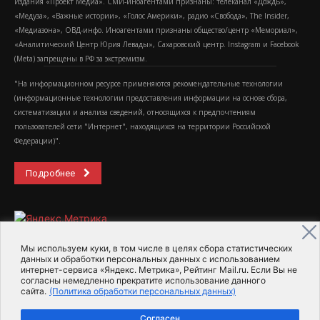
издания «Проект Медиа». СМИ-иноагентами признаны: телеканал «Дождь»,
«Медуза», «Важные истории», «Голос Америки», радио «Свобода», The Insider,
«Медиазона», ОВД-инфо. Иноагентами признаны общество/центр «Мемориал»,
«Аналитический Центр Юрия Левады», Сахаровский центр. Instagram и Facebook
(Metа) запрещены в РФ за экстремизм.
"На информационном ресурсе применяются рекомендательные технологии
(информационные технологии предоставления информации на основе сбора,
систематизации и анализа сведений, относящихся к предпочтениям
пользователей сети "Интернет", находящихся на территории Российской
Федерации)".
Подробнее
Мы используем куки, в том числе в целях сбора статистических
данных и обработки персональных данных с использованием
интернет-сервиса «Яндекс. Метрика», Рейтинг Mail.ru. Если Вы не
2015-2026- Информационное агентство МедиаПоток
согласны немедленно прекратите использование данного
сайта.
(Политика обработки персональных данных)
Для справки
Об издании
Пользовательское соглашение
Согласен