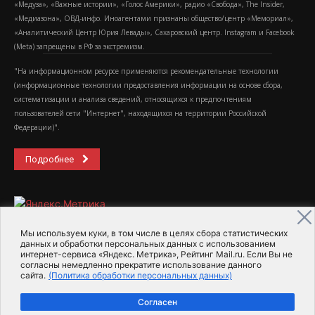
«Медуза», «Важные истории», «Голос Америки», радио «Свобода», The Insider,
«Медиазона», ОВД-инфо. Иноагентами признаны общество/центр «Мемориал»,
«Аналитический Центр Юрия Левады», Сахаровский центр. Instagram и Facebook
(Metа) запрещены в РФ за экстремизм.
"На информационном ресурсе применяются рекомендательные технологии
(информационные технологии предоставления информации на основе сбора,
систематизации и анализа сведений, относящихся к предпочтениям
пользователей сети "Интернет", находящихся на территории Российской
Федерации)".
Подробнее
Мы используем куки, в том числе в целях сбора статистических
данных и обработки персональных данных с использованием
интернет-сервиса «Яндекс. Метрика», Рейтинг Mail.ru. Если Вы не
2015-2026- Информационное агентство МедиаПоток
согласны немедленно прекратите использование данного
сайта.
(Политика обработки персональных данных)
Для справки
Об издании
Пользовательское соглашение
Согласен
Политика обработки персональных данных