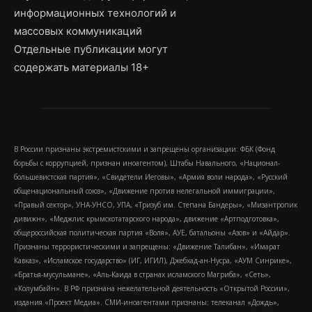
информационных технологий и
массовых коммуникаций
Отдельные публикации могут
содержать материалы 18+
В России признаны экстремистскими и запрещены организации: ФБК (Фонд
борьбы с коррупцией, признан иноагентом), Штабы Навального, «Национал-
большевистская партия», «Свидетели Иеговы», «Армия воли народа», «Русский
общенациональный союз», «Движение против нелегальной иммиграции»,
«Правый сектор», УНА-УНСО, УПА, «Тризуб им. Степана Бандеры», «Мизантропик
дивижн», «Меджлис крымскотатарского народа», движение «Артподготовка»,
общероссийская политическая партия «Воля», АУЕ, батальоны «Азов» и «Айдар».
Признаны террористическими и запрещены: «Движение Талибан», «Имарат
Кавказ», «Исламское государство» (ИГ, ИГИЛ), Джебхад-ан-Нусра, «АУМ Синрике»,
«Братья-мусульмане», «Аль-Каида в странах исламского Магриба», «Сеть»,
«Колумбайн». В РФ признана нежелательной деятельность «Открытой России»,
издания «Проект Медиа». СМИ-иноагентами признаны: телеканал «Дождь»,