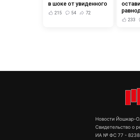
в шоке от увиденного
остав
равно
215
54
72
233
Новости Йошкар-Ол
Свидетельство о 
ИА № ФС 77 - 8238