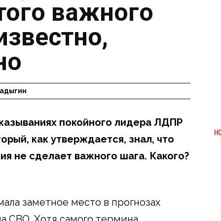
этого важного
известно,
но
Радыгин
сказываниях покойного лидера ЛДПР
Н
рый, как утверждается, знал, что
ия не сделает важного шага. Какого?
мала заметное место в прогнозах
ла СВО. Хотя самого термина