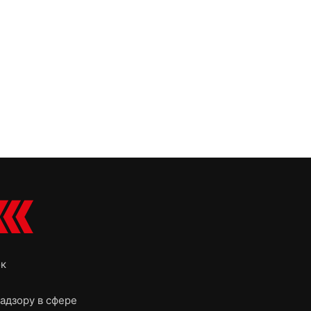
ок
адзору в сфере