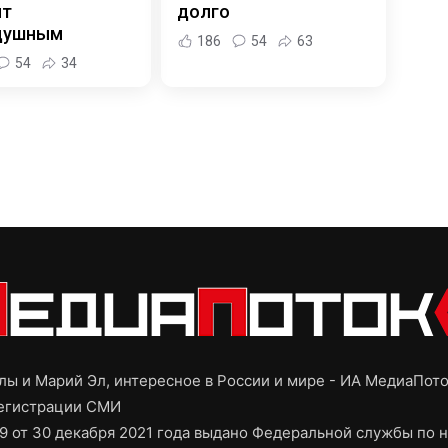
ит
долго
душным
186
54
63
54
34
ы и Марий Эл, интересное в России и мире - ИА МедиаПот
регистрации СМИ
9 от 30 декабря 2021 года выдано Федеральной службы по н