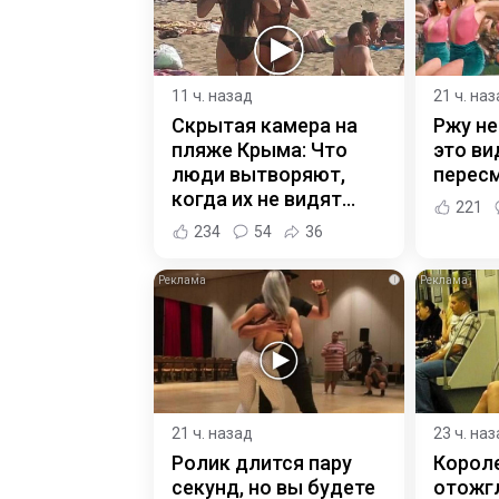
11 ч. назад
21 ч. на
Скрытая камера на
Ржу не
пляже Крыма: Что
это ви
люди вытворяют,
пересм
когда их не видят...
221
234
54
36
i
21 ч. назад
23 ч. на
Ролик длится пару
Корол
секунд, но вы будете
отожгл