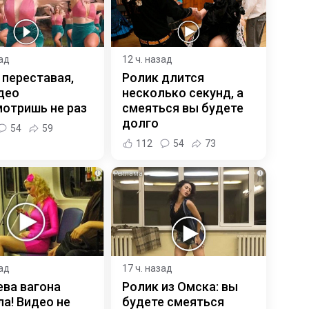
зад
12 ч. назад
 переставая,
Ролик длится
део
несколько секунд, а
отришь не раз
смеяться вы будете
долго
54
59
112
54
73
i
i
зад
17 ч. назад
ева вагона
Ролик из Омска: вы
а! Видео не
будете смеяться