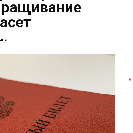
аращивание
пасет
ина
Н