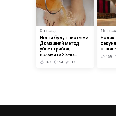
3 ч. назад
16 ч. на
Ногти будут чистыми!
Ролик 
Домашний метод
секунд
убьет грибок,
в шоке
возьмите 3%-ю…
168
167
54
37