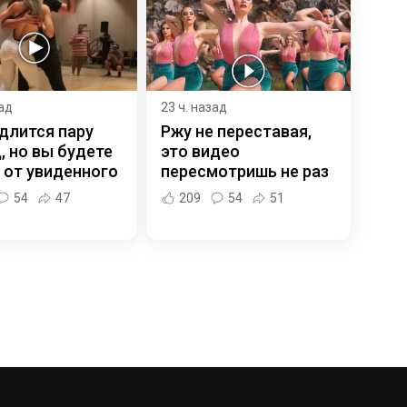
зад
23 ч. назад
длится пару
Ржу не переставая,
, но вы будете
это видео
 от увиденного
пересмотришь не раз
54
47
209
54
51