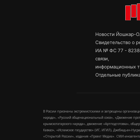
Новости Йошкар-Ол
Свидетельство о 
ИА № ФС 77 - 8238
связи,
информационных т
Отдельные публика
В России признаны экстремистскими и запрещены организаци
народа», «Русский общенациональный союз», «Движение про
крымскотатарского народа», движение «Артподготовка», обще
Кавказ», «Исламское государство» (ИГ, ИГИЛ), Джебхад-ан-Ну
«Открытой России», издания «Проект Медиа». СМИ-иноагентам