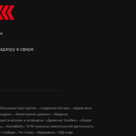
ок
адзору в сфере
-большевистская партия», «Свидетели Иеговы», «Армия воли
 Бандеры», «Мизантропик дивижн», «Меджлис
еррористическими и запрещены: «Движение Талибан», «Имарат
еть», «Колумбайн». В РФ признана нежелательной деятельность
Свобода», The Insider, «Медиазона», ОВД-инфо.