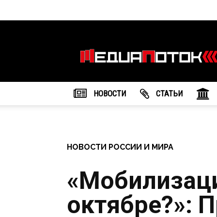
Информационное
агентство
"МедиаПоток"
НОВОСТИ
CТАТЬИ
НОВОСТИ РОССИИ И МИРА
«Мобилизаци
октябре?»: П