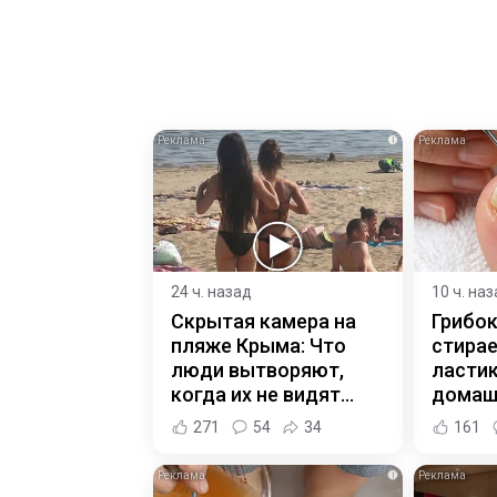
i
24 ч. назад
10 ч. на
Скрытая камера на
Грибок
пляже Крыма: Что
стирае
люди вытворяют,
ласти
когда их не видят...
домаш
271
54
34
161
i