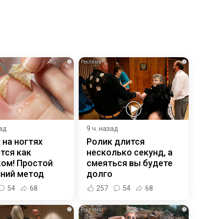
i
i
зад
9 ч. назад
 на ногтях
Ролик длится
тся как
несколько секунд, а
ком! Простой
смеяться вы будете
ний метод
долго
54
68
257
54
68
i
i