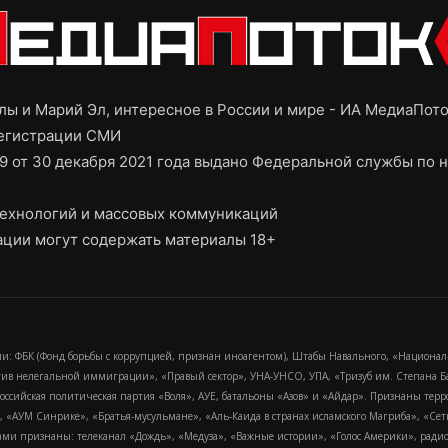
ы и Марий Эл, интересное в России и мире - ИА МедиаПот
регистрации СМИ
9 от 30 декабря 2021 года выдано Федеральной службы по н
ехнологий и массовых коммуникаций
ции могут содержать материалы 18+
и: ФБК (Фонд борьбы с коррупцией, признан иноагентом), Штабы Навального, «Национал
тив нелегальной иммиграции», «Правый сектор», УНА-УНСО, УПА, «Тризуб им. Степана
российская политическая партия «Воля», АУЕ, батальоны «Азов» и «Айдар». Признаны т
сра, «АУМ Синрике», «Братья-мусульмане», «Аль-Каида в странах исламского Магриба», «С
и признаны: телеканал «Дождь», «Медуза», «Важные истории», «Голос Америки», радио «