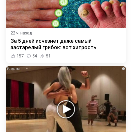
22 ч. назад
За 5 дней исчезнет даже самый
застарелый грибок: вот хитрость
157
54
51
i