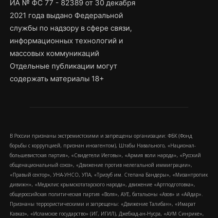
ИА № ФС 77 - 82389 от 30 декабря
2021 года выдано Федеральной
службы по надзору в сфере связи,
информационных технологий и
массовых коммуникаций
Отдельные публикации могут
содержать материалы 18+
В России признаны экстремистскими и запрещены организации: ФБК (Фонд
борьбы с коррупцией, признан иноагентом), Штабы Навального, «Национал-
большевистская партия», «Свидетели Иеговы», «Армия воли народа», «Русский
общенациональный союз», «Движение против нелегальной иммиграции»,
«Правый сектор», УНА-УНСО, УПА, «Тризуб им. Степана Бандеры», «Мизантропик
дивижн», «Меджлис крымскотатарского народа», движение «Артподготовка»,
общероссийская политическая партия «Воля», АУЕ, батальоны «Азов» и «Айдар».
Признаны террористическими и запрещены: «Движение Талибан», «Имарат
Кавказ», «Исламское государство» (ИГ, ИГИЛ), Джебхад-ан-Нусра, «АУМ Синрике»,