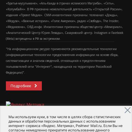
«Братья-мусульмане», «Аль-Каида в странах исламского Магриба», «Сеть»,
«Колумбайн». В РФ признана нежелательной деятельность «Открытой России»,
издания «Проект Медиа». СМИ-иноагентами признаны: телеканал «Дождь»,
«Медуза», «Важные истории», «Голос Америки», радио «Свобода», The Insider,
«Медиазона», ОВД-инфо. Иноагентами признаны общество/центр «Мемориал»,
«Аналитический Центр Юрия Левады», Сахаровский центр. Instagram и Facebook
(Metа) запрещены в РФ за экстремизм.
"На информационном ресурсе применяются рекомендательные технологии
(информационные технологии предоставления информации на основе сбора,
систематизации и анализа сведений, относящихся к предпочтениям
пользователей сети "Интернет", находящихся на территории Российской
Федерации)".
Подробнее
Мы используем куки, в том числе в целях сбора статистических
данных и обработки персональных данных с использованием
интернет-сервиса «Яндекс. Метрика», Рейтинг Mail.ru. Если Вы не
2015-2026- Информационное агентство МедиаПоток
согласны немедленно прекратите использование данного