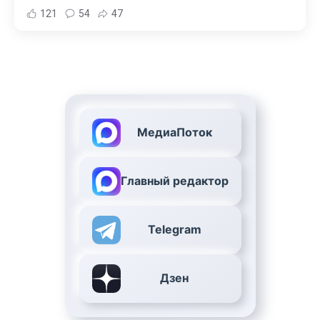
121
54
47
МедиаПоток
Главный редактор
Telegram
Дзен