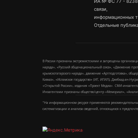
ИА № ФС 77 - 8238
связи,
информационных т
Отдельные публика
В России признаны экстремистскими и запрещены организаци
народа», «Русский общенациональный союз», «Движение про
крымскотатарского народа», движение «Артподготовка», обще
Кавказ», «Исламское государство» (ИГ, ИГИЛ), Джебхад-ан-Ну
«Открытой России», издания «Проект Медиа». СМИ-иноагентам
Иноагентами признаны общество/центр «Мемориал», «Аналитич
"На информационном ресурсе применяются рекомендательные
систематизации и анализа сведений, относящихся к предпочт