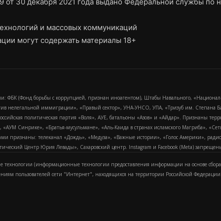
9 от 30 декабря 2021 года выдано Федеральной службы по н
ехнологий и массовых коммуникаций
ции могут содержать материалы 18+
и: ФБК (Фонд борьбы с коррупцией, признан иноагентом), Штабы Навального, «Национал
тив нелегальной иммиграции», «Правый сектор», УНА-УНСО, УПА, «Тризуб им. Степана
российская политическая партия «Воля», АУЕ, батальоны «Азов» и «Айдар». Признаны т
сра, «АУМ Синрике», «Братья-мусульмане», «Аль-Каида в странах исламского Магриба», «С
и признаны: телеканал «Дождь», «Медуза», «Важные истории», «Голос Америки», радио «
еский Центр Юрия Левады», Сахаровский центр. Instagram и Facebook (Metа) запрещены 
 технологии (информационные технологии предоставления информации на основе сбора
ениям пользователей сети "Интернет", находящихся на территории Российской Федерации)