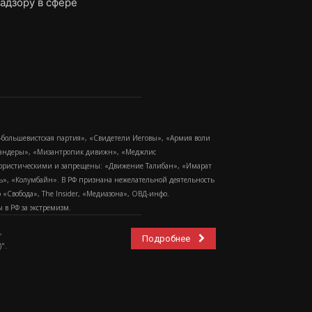
адзору в сфере
-большевистская партия», «Свидетели Иеговы», «Армия воли
 Бандеры», «Мизантропик дивижн», «Меджлис
еррористическими и запрещены: «Движение Талибан», «Имарат
еть», «Колумбайн». В РФ признана нежелательной деятельность
Свобода», The Insider, «Медиазона», ОВД-инфо.
в РФ за экстремизм.
,
Подробнее
".