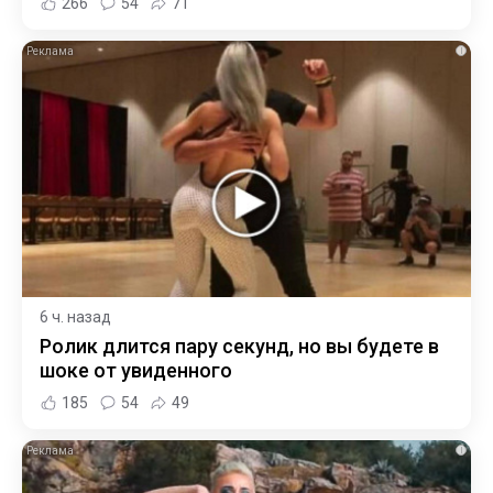
266
54
71
i
6 ч. назад
Ролик длится пару секунд, но вы будете в
шоке от увиденного
185
54
49
i