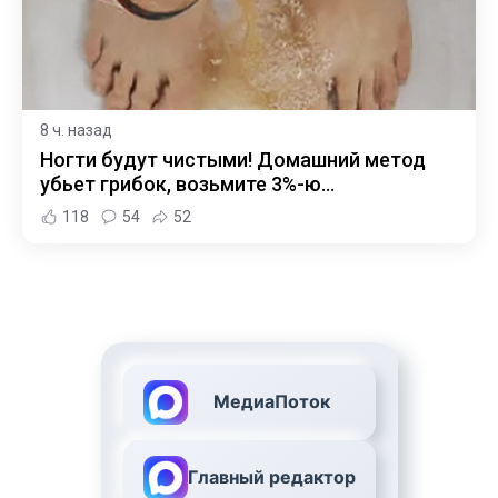
8 ч. назад
Ногти будут чистыми! Домашний метод
убьет грибок, возьмите 3%-ю…
118
54
52
МедиаПоток
Главный редактор