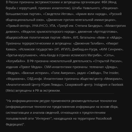
В России признаны экстремистскими и запрещены организации: ФБК (Фонд
борьбы с коррупцией, признан иноагентом), Штабы Навального, «Национал-
большевистская партия», «Свидетели Иеговы», «Армия воли народа», «Русский
общенациональный союз», «Движение против нелегальной иммиграции»,
«Правый сектор», УНА-УНСО, УПА, «Тризуб им. Степана Бандеры», «Мизантропик
дивижн», «Меджлис крымскотатарского народа», движение «Артподготовка»,
общероссийская политическая партия «Воля», АУЕ, батальоны «Азов» и «Айдар».
Признаны террористическими и запрещены: «Движение Талибан», «Имарат
Кавказ», «Исламское государство» (ИГ, ИГИЛ), Джебхад-ан-Нусра, «АУМ Синрике»,
«Братья-мусульмане», «Аль-Каида в странах исламского Магриба», «Сеть»,
«Колумбайн». В РФ признана нежелательной деятельность «Открытой России»,
издания «Проект Медиа». СМИ-иноагентами признаны: телеканал «Дождь»,
«Медуза», «Важные истории», «Голос Америки», радио «Свобода», The Insider,
«Медиазона», ОВД-инфо. Иноагентами признаны общество/центр «Мемориал»,
«Аналитический Центр Юрия Левады», Сахаровский центр. Instagram и Facebook
(Metа) запрещены в РФ за экстремизм.
"На информационном ресурсе применяются рекомендательные технологии
(информационные технологии предоставления информации на основе сбора,
систематизации и анализа сведений, относящихся к предпочтениям
пользователей сети "Интернет", находящихся на территории Российской
Федерации)".